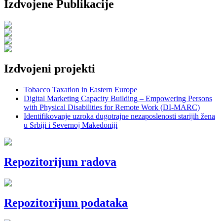
Izdvojene Publikacije
Izdvojeni projekti
Tobacco Taxation in Eastern Europe
Digital Marketing Capacity Building – Empowering Persons
with Physical Disabilities for Remote Work (DI-MARC)
Identifikovanje uzroka dugotrajne nezaposlenosti starijih žena
u Srbiji i Severnoj Makedoniji
Repozitorijum radova
Repozitorijum podataka