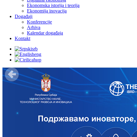
Ekonomska istorija i teorija
Ekonomija inovacija
Događaji
Konferencije
Arhiva
Кalendar događaja
Kontakt
srb
eng
ћир