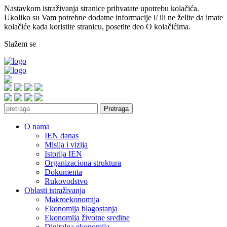
Nastavkom istraživanja stranice prihvatate upotrebu kolačića.
Ukoliko su Vam potrebne dodatne informacije i/ ili ne želite da imate
kolačiće kada koristite stranicu, posetite deo O kolačićima.
Slažem se
Pretraga
O nama
IEN danas
Misija i vizija
Istorija IEN
Organizaciona struktura
Dokumenta
Rukovodstvo
Oblasti istraživanja
Makroekonomija
Ekonomija blagostanja
Ekonomija životne sredine
Digitalna ekonomija