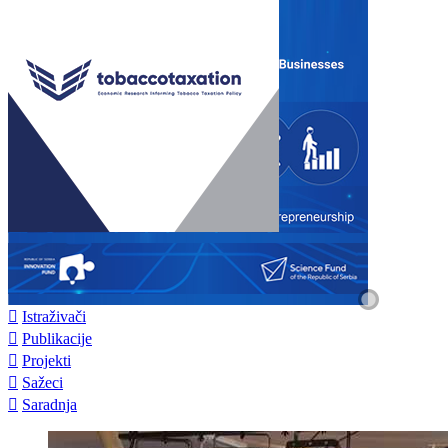

Istraživači

Publikacije

Projekti

Sažeci

Saradnja