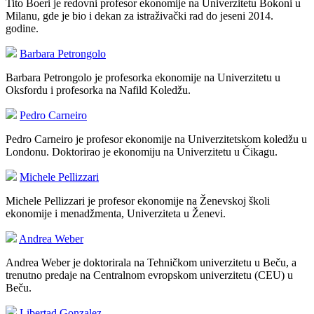
Tito Boeri je redovni profesor ekonomije na Univerzitetu Bokoni u
Milanu, gde je bio i dekan za istraživački rad do jeseni 2014.
godine.
Barbara Petrongolo
Barbara Petrongolo je profesorka ekonomije na Univerzitetu u
Oksfordu i profesorka na Nafild Koledžu.
Pedro Carneiro
Pedro Carneiro je profesor ekonomije na Univerzitetskom koledžu u
Londonu. Doktorirao je ekonomiju na Univerzitetu u Čikagu.
Michele Pellizzari
Michele Pellizzari je profesor ekonomije na Ženevskoj školi
ekonomije i menadžmenta, Univerziteta u Ženevi.
Andrea Weber
Andrea Weber je doktorirala na Tehničkom univerzitetu u Beču, a
trenutno predaje na Centralnom evropskom univerzitetu (CEU) u
Beču.
Libertad Gonzalez