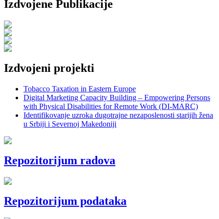
Izdvojene Publikacije
Izdvojeni projekti
Tobacco Taxation in Eastern Europe
Digital Marketing Capacity Building – Empowering Persons
with Physical Disabilities for Remote Work (DI-MARC)
Identifikovanje uzroka dugotrajne nezaposlenosti starijih žena
u Srbiji i Severnoj Makedoniji
Repozitorijum radova
Repozitorijum podataka