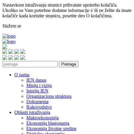
Nastavkom istraživanja stranice prihvatate upotrebu kolačića.
Ukoliko su Vam potrebne dodatne informacije i/ ili ne želite da imate
kolačiće kada koristite stranicu, posetite deo O kolačićima.
Slažem se
Pretraga
O nama
IEN danas
Misija i vizija
Istorija IEN
Organizaciona struktura
Dokumenta
Rukovodstvo
Oblasti istraživanja
Makroekonomija
Ekonomija blagostanja
Ekonomija životne sredine
Digitalna ekonomija