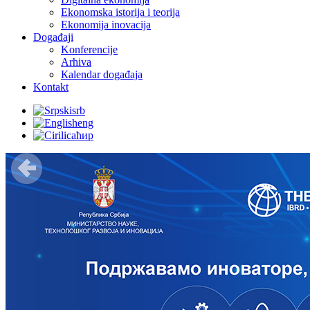
Ekonomska istorija i teorija
Ekonomija inovacija
Događaji
Konferencije
Arhiva
Кalendar događaja
Kontakt
srb
eng
ћир