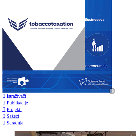

Istraživači

Publikacije

Projekti

Sažeci

Saradnja