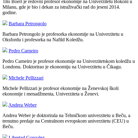
Tito Boeri je redovni profesor ekonomije na Univerzitetu Bokoni u
Milanu, gde je bio i dekan za istraživački rad do jeseni 2014.
godine.
Barbara Petrongolo
Barbara Petrongolo je profesorka ekonomije na Univerzitetu u
Oksfordu i profesorka na Nafild Koledžu.
Pedro Carneiro
Pedro Carneiro je profesor ekonomije na Univerzitetskom koledžu u
Londonu. Doktorirao je ekonomiju na Univerzitetu u Čikagu.
Michele Pellizzari
Michele Pellizzari je profesor ekonomije na Ženevskoj školi
ekonomije i menadžmenta, Univerziteta u Ženevi.
Andrea Weber
Andrea Weber je doktorirala na Tehničkom univerzitetu u Beču, a
trenutno predaje na Centralnom evropskom univerzitetu (CEU) u
Beču.
Libertad Gonzalez