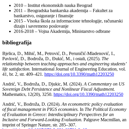
2010 – Institut ekonomskih nauka Beograd
2011 – Beogradska bankarska akademija – Fakultet za
bankarstvo, osiguranje i finansije
2015 - Visoka škola za informacione tehnologije, računarski
dizajn i savremeno poslovanje
2016-2018 – Vojna Akademija, Ministarstvo odbrane
bibliografija
Bjelica, D., Mihić, M., Petrović, D., Peruničić-Mladenović, I.,
Pavlović, D., Bodroža, D., Đukić, M., i ostali, (2025).
The
relationship between teaching approaches and engineering students’
life satisfaction.
International Journal of Engineering Education, vol.
41, br. 2, str. 409–421.
https://doi.org/10.3390/math12203250
Andrić, V., Bodroža, D., Djukic, M. (2024).
A Commentary on US
Sovereign Debt Persistence and Nonlinear Fiscal Adjustment.
Mathematics, 12(20), 3250.
https://doi.org/10.3390/math12203250
Andrić, V., Bodroža, D. (2024).
An econometric policy evaluation
of fiscal management in PIGS economies.
In
The Political Economy
of Evaluation in Greece: Interdisciplinary Perspectives for an
Inclusive and Forward-Looking Evaluation.
Palgrave Macmillan, an
imprint of Springer Nature, str. 285–307.