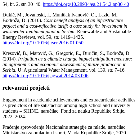
54, br. 2, str. 30–40.
https://doi.org/10.28934/ea.21.54.2.pp30-40
Đukić, M., Jovanoski, I., Munitlak Ivanović, O., Lazić, M.,
Bodroža, D. (2016).
Cost-benefit analysis of an infrastructure
project and a cost-reflective tariff: a case study for investment in
wastewater treatment plant in Serbia.
Renewable and Sustainable
Energy Reviews, vol. 59, str. 1419–1425.
https://doi.org/10.1016/j.rser.2016.01.050
Kresović, B., Matović, G., Gregoric, E., Đuričin, S., Bodroža, D.
(2014).
Irrigation as a climate change impact mitigation measure:
an agronomic and economic assessment of maize production in
Serbia.
U: Agricultural Water Management, vol. 139, str. 7–16.
https://doi.org/10.1016/j.agwat.2014.03.006
relevantni projekti
Engagement in academic achievements and extracurricular activities
as predictors of life satisfaction among high-school and university
students – SHINE, naručilac: Fond za nauku Republike Srbije,
2022–2024.
Praćenje sprovođenja Nacionalne strategije za mlade, naručilac:
Ministarstvo za omladinu i sport, Vlada Republike Srbije, 2020.