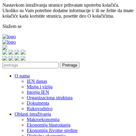
Nastavkom istraživanja stranice prihvatate upotrebu kolačića.
Ukoliko su Vam potrebne dodatne informacije i/ ili ne želite da imate
kolačiće kada koristite stranicu, posetite deo O kolačićima.
Slažem se
Pretraga
O nama
IEN danas
Misija i vizija
Istorija IEN
Organizaciona struktura
Dokumenta
Rukovodstvo
Oblasti istraživanja
Makroekonomija
Ekonomija blagostanja
Ekonomija životne sredine
Digitalna ekonomija