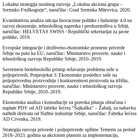
Lokalna strategija ruralnog razvoja „Lokalna akciona grupa –
Sremsko Fruškogorje“, naručilac: Grad Sremska Mitrovica, 2020.
Kvantitativna analiza uticaja Inovacione politike i Industrije 4.0 na
razvoj ekonomije, tehnološkog napretka i preduzetništva u Srbiji,
naručilac: HELVETAS SWISS / Republički sekretarijat za javne
politike, 2019.
Evropske integracije i društveno-ekonomske promene privrede
Srbije na putu ka EU, naručilac: Ministarstvo prosvete, nauke i
tehnološkog razvoja Republike Srbije, 2010–2019.
Savremeni biotehnološki pristup rešavanju problema suše u
poljoprivredi, Potprojekat 3: Ekonomske posledice suše na
poljoprivrednu proizvodnju i konkurentnost proizvoda na tržištu,
naručilac: Ministarstvo prosvete, nauke i tehnološkog razvoja
Republike Srbije, 2010–2019.
Ekonomska analiza i konsultacije za poreska pitanja obračuna i
naplate PDV od AD fabrike šećera “Šajkaška” – Žabalj, za nabavku
naftnih derivata od Naftne industrije Srbije, naručilac: Fabrika šećera
AD Crvenka, 2019.
Strategija razvoja privrede i poljoprivrede opštine Temerin za period
2018–2023. godina sa akcionim planom za implementaciju,