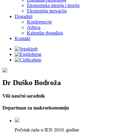
Ekonomska istorija i teorija
Ekonomija inovacija
Događaji
Konferencije
Arhiva
Кalendar događaja
Kontakt
srb
eng
ћир
Dr Duško Bodroža
Viši naučni saradnik
Departman za makroekonomiju
Početak rada u IEN 2010. godine