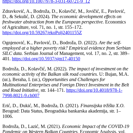
https://doi.org/10.1007/978-3-031-60721-9_12
Zdravković, A., Bodroža, D., Kolavčić, M., Jovičić, E., Pavlović,
D., & Sekulić, D. (2024).
The economic development effects on
freshwater abstraction from the European perspective.
Economics
of Agriculture, vol. 71, no. 1, str. 155–172.
https://doi.org/10.59267/ekoPolj2401155Z
Ognjenović, K., Pavlović, D., Bodroža, D. (2022).
Are the self-
employed at a higher poverty risk? Empirical evidence from Serbian
SILC data.
Serbian Journal of Management, vol. 17, no. 2, str. 389–
401.
https://doi.org/10.5937/sjm17-40150
Bodroža, D., Kolavčić, M. (2022).
The impact of investment on the
economic activity of the Balkan silk road countries.
U: Bujan, M.A.
(ur.), Beraha, I. (ur.),
Opportunities and Challenges for
Multinational Enterprises and Foreign Direct Investment in the Belt
and Road Initiative,
str. 144–171.
https://doi.org/10.4018/978-1-
7998-8021-9.ch007
Erić, D., Đukić, M., Bodroža, D. (2021).
Finansijska tržišta X.O.
Beograd: Data Status, Beogradska bankarska akademija, str. 1–
1006.
Bodroža, D., Lazić, M. (2021).
Economic Impact of the COVID-19
Pandemic on Western Balkan Countries.
Economic Analysis, vol.