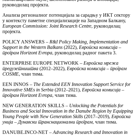
руководилац пројекта.
Анализа регионалног потенцијала за сарадњу у ИКТ сектору
у контексту паметне специјализације на Западном Балкану,
European Commission: Joint Research Centre
, руководилац
пројекта.
POLICY ANSWERS –
R&I Policy Making, Implementation and
Support in the Western Balkans
(2022),
Европска комисија –
програм Horizont Evropa
, руководилац радног пакета 3.
ENTERPRISE EUROPE NETWORK –
Европска мрежа
предузетништва
(2012–2022),
Европска комисија – програм
COSME
, члан тима.
EEN INNOS –
The Extended EEN Innovation Support Service for
Innovative SMEs in Serbia
(2012–2021),
Европска комисија –
програм Horizont Evropa
, члан тима.
NEW GENERATION SKILLS –
Unlocking the Potentials for
Business and Social Innovation in the Danube Region by Equipping
Young People with New Generation Skills
(2017–2019),
Европска
унија – Дунавски транснационални програм
, члан тима.
DANUBE.INCO-NET –
Advancing Research and Innovation in