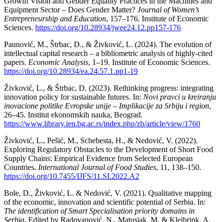
Growth Vision and Gender Equality Practices in the Machines and
Equipment Sector – Does Gender Matter?
Journal of Women’s
Entrepreneurship and Education
, 157–176. Institute of Economic
Sciences.
https://doi.org/10.28934/jwee24.12.pp157-176
Paunović, M., Štrbac, D., & Živković, L. (2024). The evolution of
intellectual capital research – a bibliometric analysis of highly-cited
papers.
Economic Analysis
, 1–19. Institute of Economic Sciences.
https://doi.org/10.28934/ea.24.57.1.pp1-19
Živković, L., & Štrbac, D. (2023). Rethinking progress: integrating
innovation policy for sustainable futures. In:
Novi pravci u kreiranju
inovacione politike Evropske unije – Implikacije za Srbiju i region
,
26–45. Institut ekonomskih nauka, Beograd.
https://www.library.ien.bg.ac.rs/index.php/zb/article/view/1760
Živković, L., Pešić, M., Schebesta, H., & Nedović, V. (2022).
Exploring Regulatory Obstacles to the Development of Short Food
Supply Chains: Empirical Evidence from Selected European
Countries.
International Journal of Food Studies
, 11, 138–150.
https://doi.org/10.7455/IJFS/11.SI.2022.A2
Bole, D., Živković, L. & Nedović, V. (2021). Qualitative mapping
of the economic, innovation and scientific potential of Serbia. In:
The identification of Smart Specialisation priority domains in
Serbia
, Edited by Radovanović, N., Matusiak, M. & Kleibrink, A.