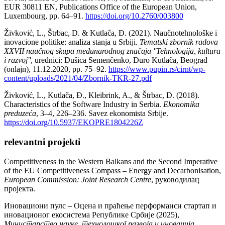
EUR 30811 EN, Publications Office of the European Union,
Luxembourg, pp. 64–91.
https://doi.org/10.2760/003800
Živković, L., Štrbac, D. & Kutlača, Đ. (2021). Naučnotehnološke i
inovacione politike: analiza stanja u Srbiji.
Tematski zbornik radova
XXVII naučnog skupa međunarodnog značaja ''Tehnologija, kultura
i razvoj''
, urednici: Dušica Semenčenko, Đuro Kutlača, Beograd
(onlajn), 11.12.2020, pp. 75–92.
https://www.pupin.rs/cirnt/wp-
content/uploads/2021/04/Zbornik-TKR-27.pdf
Živković, L., Kutlača, Đ., Kleibrink, A., & Štrbac, D. (2018).
Characteristics of the Software Industry in Serbia.
Ekonomika
preduzeća
, 3–4, 226–236. Savez ekonomista Srbije.
https://doi.org/10.5937/EKOPRE1804226Z
relevantni projekti
Competitiveness in the Western Balkans and the Second Imperative
of the EU Competitiveness Compass – Energy and Decarbonisation,
European Commission: Joint Research Centre
, руководилац
пројекта.
Иновациони пулс – Оцена и праћење перформанси стартап и
иновационог екосистема Републике Србије (2025),
Министарство науке, технолошког развоја и иновација
,