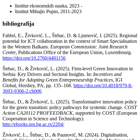
Institut ekonomskih nauka, 2023 -
Institut Mihajlo Pupin, 2011-2023
bibliografija
Fabbri, E., Živković, L., Štrbac, D. & Ljumović, I. (2025). Regional
potential for ICT collaboration in the context of Smart Specialisation
in the Western Balkans.
European Commission: Joint Research
Centre
, Publications Office of the European Union, Luxembourg.
https://doi.org/10.2760/4401156
Štrbac, D., & Živković, L. (2025). Firm-level Green Innovation in
Serbia: Key Drivers and Sectoral Insights. In:
Incentives and
Benefits for Adopting Green Entrepreneurship Practices
, IGI
Global, Hershey, PA, pp. 135–168.
https://doi.org/10.4018/979-8-
3693-9306-2.ch006
Štrbac, D., & Živković, L. (2025). Transformative innovation policy
for the green transition: policy pathways for systemic change.
COST
Action CA20112 PROFEEDBACK
, supported by COST (European
Cooperation in Science and Technology).
http://ebooks.ien.bg.ac.rs/2204/
Živković, L., Štrbac, D., & Paunović, M. (2024). Digitalisation,