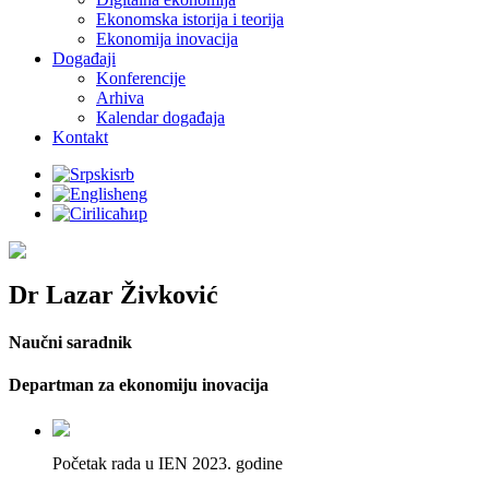
Ekonomska istorija i teorija
Ekonomija inovacija
Događaji
Konferencije
Arhiva
Кalendar događaja
Kontakt
srb
eng
ћир
Dr Lazar Živković
Naučni saradnik
Departman za ekonomiju inovacija
Početak rada u IEN 2023. godine