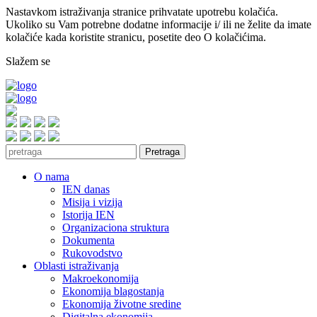
Nastavkom istraživanja stranice prihvatate upotrebu kolačića.
Ukoliko su Vam potrebne dodatne informacije i/ ili ne želite da imate
kolačiće kada koristite stranicu, posetite deo O kolačićima.
Slažem se
Pretraga
O nama
IEN danas
Misija i vizija
Istorija IEN
Organizaciona struktura
Dokumenta
Rukovodstvo
Oblasti istraživanja
Makroekonomija
Ekonomija blagostanja
Ekonomija životne sredine
Digitalna ekonomija