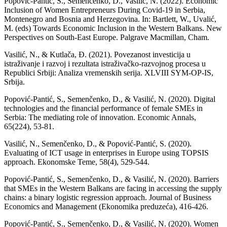
Popović-Pantić, S., Semenčenko, D., Vasilič, N. (2022). Economic
Inclusion of Women Entrepreneurs During Covid-19 in Serbia,
Montenegro and Bosnia and Herzegovina. In: Bartlett, W., Uvalić,
M. (eds) Towards Economic Inclusion in the Western Balkans. New
Perspectives on South-East Europe. Palgrave Macmillan, Cham.
Vasilić, N., & Kutlača, Đ. (2021). Povezanost investicija u
istraživanje i razvoj i rezultata istraživačko-razvojnog procesa u
Republici Srbiji: Analiza vremenskih serija. XLVIII SYM-OP-IS,
Srbija.
Popović-Pantić, S., Semenčenko, D., & Vasilić, N. (2020). Digital
technologies and the financial performance of female SMEs in
Serbia: The mediating role of innovation. Economic Annals,
65(224), 53-81.
Vasilić, N., Semenčenko, D., & Popović-Pantić, S. (2020).
Evaluating of ICT usage in enterprises in Europe using TOPSIS
approach. Ekonomske Teme, 58(4), 529-544.
Popović-Pantić, S., Semenčenko, D., & Vasilić, N. (2020). Barriers
that SMEs in the Western Balkans are facing in accessing the supply
chains: a binary logistic regression approach. Journal of Business
Economics and Management (Ekonomika preduzeća), 416-426.
Popović-Pantić, S., Semenčenko, D., & Vasilić, N. (2020). Women