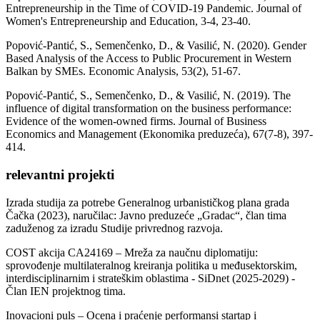
Entrepreneurship in the Time of COVID-19 Pandemic. Journal of
Women's Entrepreneurship and Education, 3-4, 23-40.
Popović-Pantić, S., Semenčenko, D., & Vasilić, N. (2020). Gender
Based Analysis of the Access to Public Procurement in Western
Balkan by SMEs. Economic Analysis, 53(2), 51-67.
Popović-Pantić, S., Semenčenko, D., & Vasilić, N. (2019). The
influence of digital transformation on the business performance:
Evidence of the women-owned firms. Journal of Business
Economics and Management (Ekonomika preduzeća), 67(7-8), 397-
414.
relevantni projekti
Izrada studija za potrebe Generalnog urbanističkog plana grada
Čačka (2023), naručilac: Javno preduzeće „Gradac“, član tima
zaduženog za izradu Studije privrednog razvoja.
COST akcija CA24169 – Mreža za naučnu diplomatiju:
sprovođenje multilateralnog kreiranja politika u međusektorskim,
interdisciplinarnim i strateškim oblastima - SiDnet (2025-2029) -
Član IEN projektnog tima.
Inovacioni puls – Ocena i praćenje performansi startap i