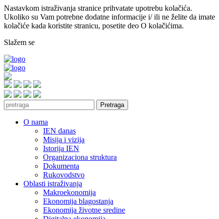
Nastavkom istraživanja stranice prihvatate upotrebu kolačića.
Ukoliko su Vam potrebne dodatne informacije i/ ili ne želite da imate
kolačiće kada koristite stranicu, posetite deo O kolačićima.
Slažem se
Pretraga
O nama
IEN danas
Misija i vizija
Istorija IEN
Organizaciona struktura
Dokumenta
Rukovodstvo
Oblasti istraživanja
Makroekonomija
Ekonomija blagostanja
Ekonomija životne sredine
Digitalna ekonomija