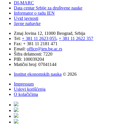
DI-MARC
Data centar Srbije za društvene nauke
Informator o radu IEN
Uvid javnosti
Javne nabavke
Zmaj Jovina 12, 11000 Beograd, Srbija
Tel:
+ 381 11 2623 055
,
+ 381 11 2622 357
Fax: + 381 11 2181 471
Email:
office@ien.bg.ac.rs
Šifra delatnosti: 7220
PIB: 100039204
Matični broj: 07041144
Institut ekonomskih nauka
© 2026
Impressum
Uslovi korišćenja
O kolačićima