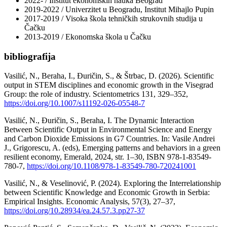
2022- / Institut ekonomskih nauka Beograd
2019-2022 / Univerzitet u Beogradu, Institut Mihajlo Pupin
2017-2019 / Visoka škola tehničkih strukovnih studija u
Čačku
2013-2019 / Ekonomska škola u Čačku
bibliografija
Vasilić, N., Beraha, I., Đuričin, S., & Štrbac, D. (2026). Scientific
output in STEM disciplines and economic growth in the Visegrad
Group: the role of industry. Scientometrics 131, 329–352,
https://doi.org/10.1007/s11192-026-05548-7
Vasilić, N., Đuričin, S., Beraha, I. The Dynamic Interaction
Between Scientific Output in Environmental Science and Energy
and Carbon Dioxide Emissions in G7 Countries. In: Vasile Andrei
J., Grigorescu, A. (eds), Emerging patterns and behaviors in a green
resilient economy, Emerald, 2024, str. 1–30, ISBN 978-1-83549-
780-7,
https://doi.org/10.1108/978-1-83549-780-720241001
Vasilić, N., & Veselinović, P. (2024). Exploring the Interrelationship
between Scientific Knowledge and Economic Growth in Serbia:
Empirical Insights. Economic Analysis, 57(3), 27–37,
https://doi.org/10.28934/ea.24.57.3.pp27-37