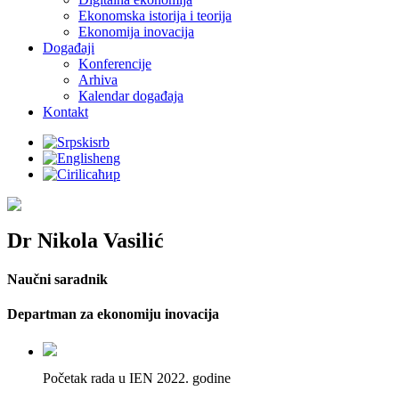
Ekonomska istorija i teorija
Ekonomija inovacija
Događaji
Konferencije
Arhiva
Кalendar događaja
Kontakt
srb
eng
ћир
Dr Nikola Vasilić
Naučni saradnik
Departman za ekonomiju inovacija
Početak rada u IEN 2022. godine