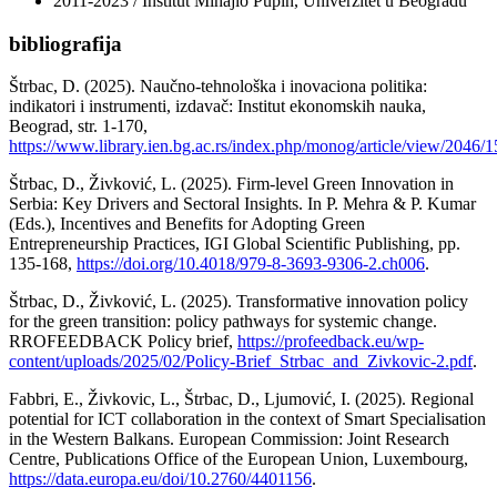
2011-2023 / Institut Mihajlo Pupin, Univerzitet u Beogradu
bibliografija
Štrbac, D. (2025). Naučno-tehnološka i inovaciona politika:
indikatori i instrumenti, izdavač: Institut ekonomskih nauka,
Beograd, str. 1-170,
https://www.library.ien.bg.ac.rs/index.php/monog/article/view/2046/
Štrbac, D., Živković, L. (2025). Firm-level Green Innovation in
Serbia: Key Drivers and Sectoral Insights. In P. Mehra & P. Kumar
(Eds.), Incentives and Benefits for Adopting Green
Entrepreneurship Practices, IGI Global Scientific Publishing, pp.
135-168,
https://doi.org/10.4018/979-8-3693-9306-2.ch006
.
Štrbac, D., Živković, L. (2025). Transformative innovation policy
for the green transition: policy pathways for systemic change.
RROFEEDBACK Policy brief,
https://profeedback.eu/wp-
content/uploads/2025/02/Policy-Brief_Strbac_and_Zivkovic-2.pdf
.
Fabbri, E., Živkovic, L., Štrbac, D., Ljumović, I. (2025). Regional
potential for ICT collaboration in the context of Smart Specialisation
in the Western Balkans. European Commission: Joint Research
Centre, Publications Office of the European Union, Luxembourg,
https://data.europa.eu/doi/10.2760/4401156
.