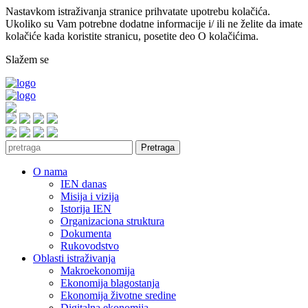
Nastavkom istraživanja stranice prihvatate upotrebu kolačića.
Ukoliko su Vam potrebne dodatne informacije i/ ili ne želite da imate
kolačiće kada koristite stranicu, posetite deo O kolačićima.
Slažem se
Pretraga
O nama
IEN danas
Misija i vizija
Istorija IEN
Organizaciona struktura
Dokumenta
Rukovodstvo
Oblasti istraživanja
Makroekonomija
Ekonomija blagostanja
Ekonomija životne sredine
Digitalna ekonomija