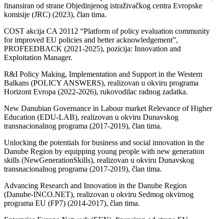
finansiran od strane Objedinjenog istraživačkog centra Evropske
komisije (JRC) (2023), član tima.
COST akcija CA 20112 “Platform of policy evaluation community
for improved EU policies and better acknowledgement”,
PROFEEDBACK (2021-2025), pozicija: Innovation and
Exploitation Manager.
R&I Policy Making, Implementation and Support in the Western
Balkans (POLICY ANSWERS), realizovan u okviru programa
Horizont Evropa (2022-2026), rukovodilac radnog zadatka.
New Danubian Governance in Labour market Relevance of Higher
Education (EDU-LAB), realizovan u okviru Dunavskog
transnacionalnog programa (2017-2019), član tima.
Unlocking the potentials for business and social innovation in the
Danube Region by equipping young people with new generation
skills (NewGenerationSkills), realizovan u okviru Dunavskog
transnacionalnog programa (2017-2019), član tima.
Advancing Research and Innovation in the Danube Region
(Danube-INCO.NET), realizovan u okviru Sedmog okvirnog
programa EU (FP7) (2014-2017), član tima.