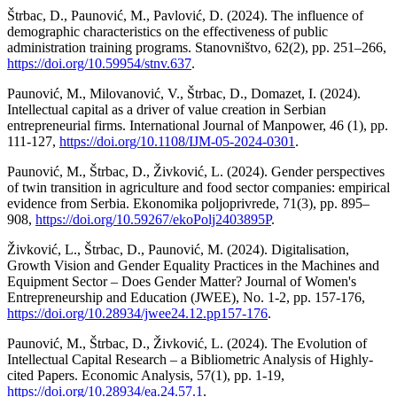
Štrbac, D., Paunović, M., Pavlović, D. (2024). The influence of
demographic characteristics on the effectiveness of public
administration training programs. Stanovništvo, 62(2), pp. 251–266,
https://doi.org/10.59954/stnv.637
.
Paunović, М., Мilovanović, V., Štrbac, D., Domazet, I. (2024).
Intellectual capital as a driver of value creation in Serbian
entrepreneurial firms. International Journal of Manpower, 46 (1), pp.
111-127,
https://doi.org/10.1108/IJM-05-2024-0301
.
Paunović, М., Štrbac, D., Živković, L. (2024). Gender perspectives
of twin transition in agriculture and food sector companies: empirical
evidence from Serbia. Ekonomika poljoprivrede, 71(3), pp. 895–
908,
https://doi.org/10.59267/ekoPolj2403895P
.
Živković, L., Štrbac, D., Paunović, М. (2024). Digitalisation,
Growth Vision and Gender Equality Practices in the Machines and
Equipment Sector – Does Gender Matter? Journal of Women's
Entrepreneurship and Education (JWEE), No. 1-2, pp. 157-176,
https://doi.org/10.28934/jwee24.12.pp157-176
.
Paunović, М., Štrbac, D., Živković, L. (2024). The Evolution of
Intellectual Capital Research – a Bibliometric Analysis of Highly-
cited Papers. Economic Analysis, 57(1), pp. 1-19,
https://doi.org/10.28934/ea.24.57.1
.