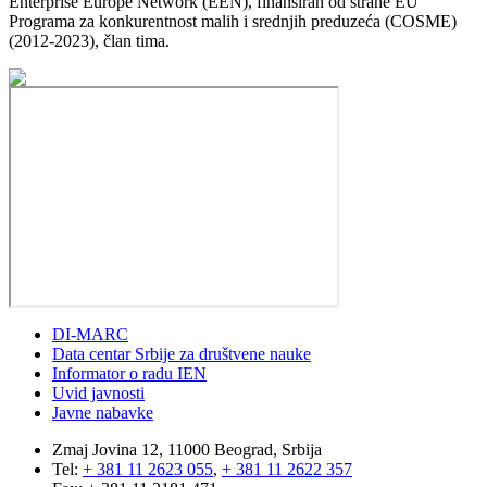
Enterprise Europe Network (EEN), finansiran od strane EU
Programa za konkurentnost malih i srednjih preduzeća (COSME)
(2012-2023), član tima.
DI-MARC
Data centar Srbije za društvene nauke
Informator o radu IEN
Uvid javnosti
Javne nabavke
Zmaj Jovina 12, 11000 Beograd, Srbija
Tel:
+ 381 11 2623 055
,
+ 381 11 2622 357