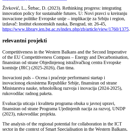
Živković, L., Štrbac, D. (2023). Rethinking progress: integrating
innovation policy for sustainable futures. U: Novi pravci u kreiranju
inovacione politike Evropske unije – implikacije za Srbiju i region,
izdavač: Institut ekonomskih nauka, Beograd, str. 26-45,
https://www.library.ien.bg.ac.rs/index.php/zb/article/view/1760/1375
.
relevantni projekti
Competitiveness in the Western Balkans and the Second Imperative
of the EU Competitiveness Compass – Energy and Decarbonisation,
finansiran od strane Objedinjenog istraživačkog centra Evropske
komisije (JRC) (2025-2026), član tima.
Inovacioni puls – Ocena i praćenje performansi startap i
inovacionog ekosistema Republike Srbije, finansiran od strane
Ministarstva nauke, tehnološkog razvoja i inovacija (2024-2025),
rukovodilac radnog paketa.
Evaluacija uticaja i kvaliteta programa obuka u javnoj upravi,
finansiran od strane Programa Ujedinjenih nacija za razvoj, UNDP
(2023), rukovodilac projekta.
The analysis of the regional potential for collaboration in the ICT
sector in the context of Smart Specialisation in the Western Balkans,