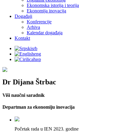
Ekonomska istorija i teorija
Ekonomija inovacija
Događaji
Konferencije
Arhiva
Кalendar događaja
Kontakt
srb
eng
ћир
Dr Dijana Štrbac
Viši naučni saradnik
Departman za ekonomiju inovacija
Početak rada u IEN 2023. godine