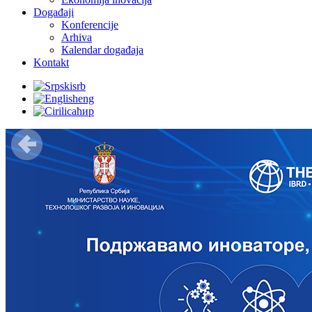
Događaji
Konferencije
Arhiva
Кalendar događaja
Kontakt
srb
eng
ћир