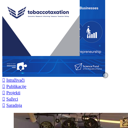

Istraživači

Publikacije

Projekti

Sažeci

Saradnja