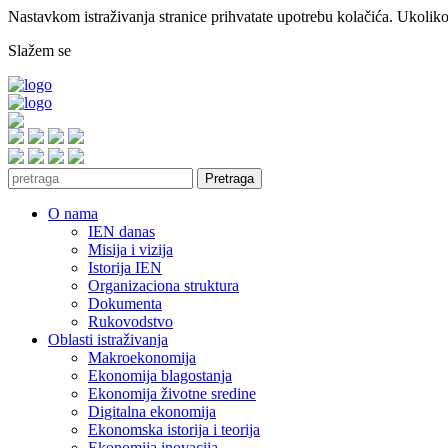
Nastavkom istraživanja stranice prihvatate upotrebu kolačića. Ukoliko 
Slažem se
Pretraga
O nama
IEN danas
Misija i vizija
Istorija IEN
Organizaciona struktura
Dokumenta
Rukovodstvo
Oblasti istraživanja
Makroekonomija
Ekonomija blagostanja
Ekonomija životne sredine
Digitalna ekonomija
Ekonomska istorija i teorija
Ekonomija inovacija