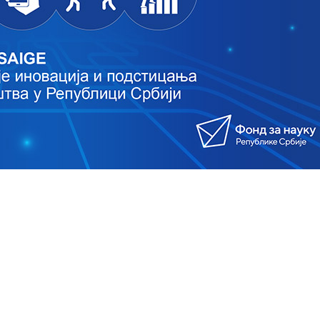
ublici Srbiji