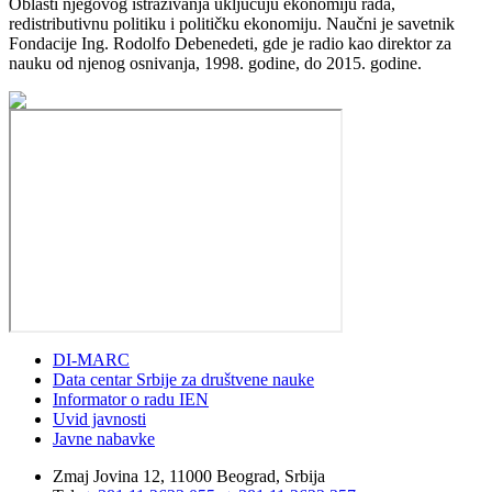
Oblasti njegovog istraživanja uključuju ekonomiju rada,
redistributivnu politiku i političku ekonomiju. Naučni je savetnik
Fondacije Ing. Rodolfo Debenedeti, gde je radio kao direktor za
nauku od njenog osnivanja, 1998. godine, do 2015. godine.
DI-MARC
Data centar Srbije za društvene nauke
Informator o radu IEN
Uvid javnosti
Javne nabavke
Zmaj Jovina 12, 11000 Beograd, Srbija