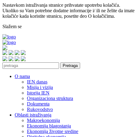
Nastavkom istraživanja stranice prihvatate upotrebu kolačića.
Ukoliko su Vam potrebne dodatne informacije i/ ili ne želite da imate
kolačiće kada koristite stranicu, posetite deo O kolačićima.
Slažem se
Pretraga
O nama
IEN danas
Misija i vizija
Istorija IEN
Organizaciona struktura
Dokumenta
Rukovodstvo
Oblasti istraživanja
Makroekonomija
Ekonomija blagostanja
Ekonomija životne sredine
Digitalna ekonomija