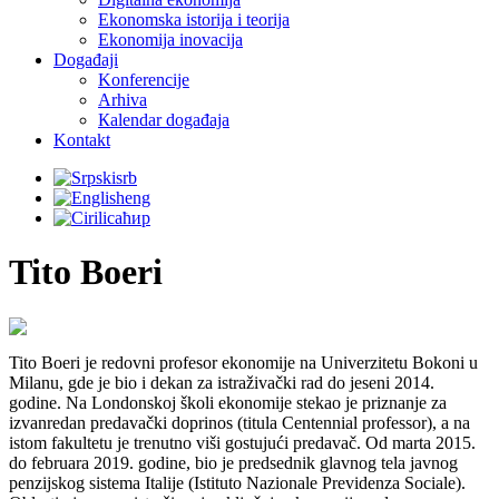
Ekonomska istorija i teorija
Ekonomija inovacija
Događaji
Konferencije
Arhiva
Кalendar događaja
Kontakt
srb
eng
ћир
Tito Boeri
Tito Boeri je redovni profesor ekonomije na Univerzitetu Bokoni u
Milanu, gde je bio i dekan za istraživački rad do jeseni 2014.
godine. Na Londonskoj školi ekonomije stekao je priznanje za
izvanredan predavački doprinos (titula Centennial professor), a na
istom fakultetu je trenutno viši gostujući predavač. Od marta 2015.
do februara 2019. godine, bio je predsednik glavnog tela javnog
penzijskog sistema Italije (Istituto Nazionale Previdenza Sociale).