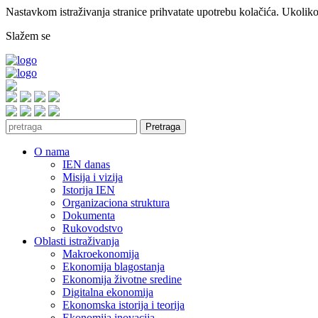
Nastavkom istraživanja stranice prihvatate upotrebu kolačića. Ukoliko 
Slažem se
Pretraga
O nama
IEN danas
Misija i vizija
Istorija IEN
Organizaciona struktura
Dokumenta
Rukovodstvo
Oblasti istraživanja
Makroekonomija
Ekonomija blagostanja
Ekonomija životne sredine
Digitalna ekonomija
Ekonomska istorija i teorija
Ekonomija inovacija