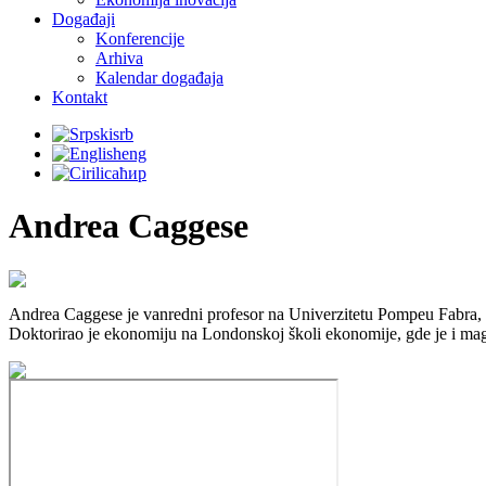
Događaji
Konferencije
Arhiva
Кalendar događaja
Kontakt
srb
eng
ћир
Andrea Caggese
Andrea Caggese je vanredni profesor na Univerzitetu Pompeu Fabra, i
Doktorirao je ekonomiju na Londonskoj školi ekonomije, gde je i magi