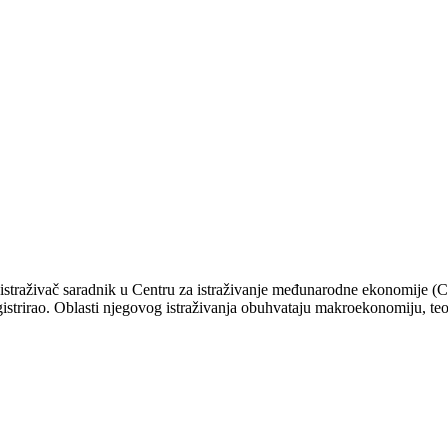
straživač saradnik u Centru za istraživanje međunarodne ekonomije (CR
strirao. Oblasti njegovog istraživanja obuhvataju makroekonomiju, teo