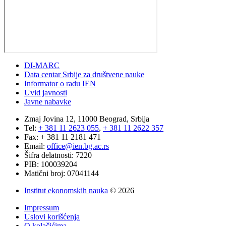
DI-MARC
Data centar Srbije za društvene nauke
Informator o radu IEN
Uvid javnosti
Javne nabavke
Zmaj Jovina 12, 11000 Beograd, Srbija
Tel:
+ 381 11 2623 055
,
+ 381 11 2622 357
Fax: + 381 11 2181 471
Email:
office@ien.bg.ac.rs
Šifra delatnosti: 7220
PIB: 100039204
Matični broj: 07041144
Institut ekonomskih nauka
© 2026
Impressum
Uslovi korišćenja
O kolačićima