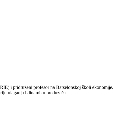
IE) i pridruženi profesor na Barselonskoj školi ekonomije.
riju ulaganja i dinamiku preduzeća.