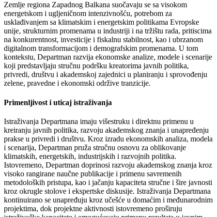
Zemlje regiona Zapadnog Balkana suočavaju se sa visokom
energetskom i ugljeničnom intenzivnošću, potrebom za
usklađivanjem sa klimatskim i energetskim politikama Evropske
unije, strukturnim promenama u industriji i na tržištu rada, pritiscima
na konkurentnost, investicije i fiskalnu stabilnost, kao i ubrzanom
digitalnom transformacijom i demografskim promenama. U tom
kontekstu, Departman razvija ekonomske analize, modele i scenarije
koji predstavljaju stručnu podršku kreatorima javnih politika,
privredi, društvu i akademskoj zajednici u planiranju i sprovođenju
zelene, pravedne i ekonomski održive tranzicije.
Primenljivost i uticaj istraživanja
Istraživanja Departmana imaju višestruku i direktnu primenu u
kreiranju javnih politika, razvoju akademskog znanja i unapređenju
prakse u privredi i društvu. Kroz izradu ekonomskih analiza, modela
i scenarija, Departman pruža stručnu osnovu za oblikovanje
klimatskih, energetskih, industrijskih i razvojnih politika.
Istovremeno, Departman doprinosi razvoju akademskog znanja kroz
visoko rangirane naučne publikacije i primenu savremenih
metodoloških pristupa, kao i jačanju kapaciteta stručne i šire javnosti
kroz okrugle stolove i ekspertske diskusije. Istraživanja Departmana
kontinuirano se unapređuju kroz učešće u domaćim i međunarodnim
projektima, dok projektne aktivnosti istovremeno proširuju