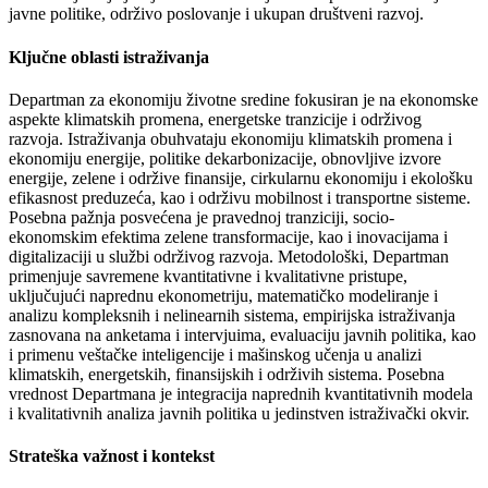
javne politike, održivo poslovanje i ukupan društveni razvoj.
Ključne oblasti istraživanja
Departman za ekonomiju životne sredine fokusiran je na ekonomske
aspekte klimatskih promena, energetske tranzicije i održivog
razvoja. Istraživanja obuhvataju ekonomiju klimatskih promena i
ekonomiju energije, politike dekarbonizacije, obnovljive izvore
energije, zelene i održive finansije, cirkularnu ekonomiju i ekološku
efikasnost preduzeća, kao i održivu mobilnost i transportne sisteme.
Posebna pažnja posvećena je pravednoj tranziciji, socio-
ekonomskim efektima zelene transformacije, kao i inovacijama i
digitalizaciji u službi održivog razvoja. Metodološki, Departman
primenjuje savremene kvantitativne i kvalitativne pristupe,
uključujući naprednu ekonometriju, matematičko modeliranje i
analizu kompleksnih i nelinearnih sistema, empirijska istraživanja
zasnovana na anketama i intervjuima, evaluaciju javnih politika, kao
i primenu veštačke inteligencije i mašinskog učenja u analizi
klimatskih, energetskih, finansijskih i održivih sistema. Posebna
vrednost Departmana je integracija naprednih kvantitativnih modela
i kvalitativnih analiza javnih politika u jedinstven istraživački okvir.
Strateška važnost i kontekst