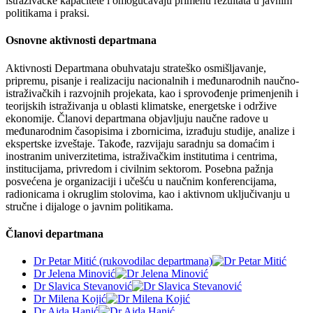
istraživačke kapacitete i omogućavaju primenu rezultata u javnim
politikama i praksi.
Osnovne aktivnosti departmana
Aktivnosti Departmana obuhvataju strateško osmišljavanje,
pripremu, pisanje i realizaciju nacionalnih i međunarodnih naučno-
istraživačkih i razvojnih projekata, kao i sprovođenje primenjenih i
teorijskih istraživanja u oblasti klimatske, energetske i održive
ekonomije. Članovi departmana objavljuju naučne radove u
međunarodnim časopisima i zbornicima, izrađuju studije, analize i
ekspertske izveštaje. Takođe, razvijaju saradnju sa domaćim i
inostranim univerzitetima, istraživačkim institutima i centrima,
institucijama, privredom i civilnim sektorom. Posebna pažnja
posvećena je organizaciji i učešću u naučnim konferencijama,
radionicama i okruglim stolovima, kao i aktivnom uključivanju u
stručne i dijaloge o javnim politikama.
Članovi departmana
Dr Petar Mitić (rukovodilac departmana)
Dr Jelena Minović
Dr Slavica Stevanović
Dr Milena Kojić
Dr Aida Hanić