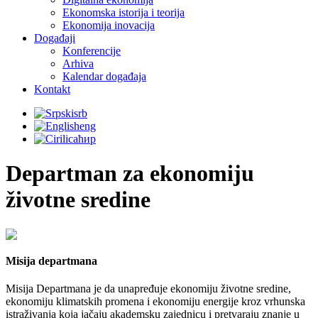
Ekonomska istorija i teorija
Ekonomija inovacija
Događaji
Konferencije
Arhiva
Кalendar događaja
Kontakt
srb
eng
ћир
Departman za ekonomiju
životne sredine
Misija departmana
Misija Departmana je da unapređuje ekonomiju životne sredine,
ekonomiju klimatskih promena i ekonomiju energije kroz vrhunska
istraživanja koja jačaju akademsku zajednicu i pretvaraju znanje u