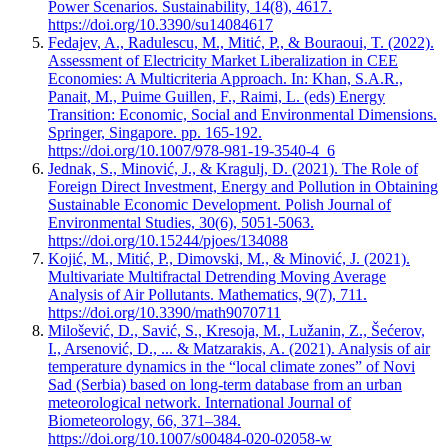
Power Scenarios. Sustainability, 14(8), 4617.
https://doi.org/10.3390/su14084617
Fedajev, A., Radulescu, M., Mitić, P., & Bouraoui, T. (2022).
Assessment of Electricity Market Liberalization in CEE
Economies: A Multicriteria Approach. In: Khan, S.A.R.,
Panait, M., Puime Guillen, F., Raimi, L. (eds) Energy
Transition: Economic, Social and Environmental Dimensions.
Springer, Singapore. pp. 165-192.
https://doi.org/10.1007/978-981-19-3540-4_6
Jednak, S., Minović, J., & Kragulj, D. (2021). The Role of
Foreign Direct Investment, Energy and Pollution in Obtaining
Sustainable Economic Development. Polish Journal of
Environmental Studies, 30(6), 5051-5063.
https://doi.org/10.15244/pjoes/134088
Kojić, M., Mitić, P., Dimovski, M., & Minović, J. (2021).
Multivariate Multifractal Detrending Moving Average
Analysis of Air Pollutants. Mathematics, 9(7), 711.
https://doi.org/10.3390/math9070711
Milošević, D., Savić, S., Kresoja, M., Lužanin, Z., Šećerov,
I., Arsenović, D., ... & Matzarakis, A. (2021). Analysis of air
temperature dynamics in the “local climate zones” of Novi
Sad (Serbia) based on long-term database from an urban
meteorological network. International Journal of
Biometeorology, 66, 371–384.
https://doi.org/10.1007/s00484-020-02058-w