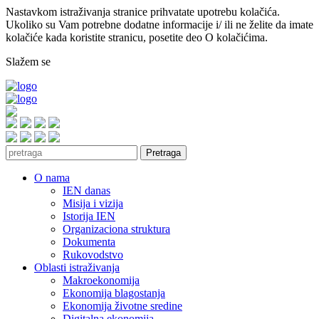
Nastavkom istraživanja stranice prihvatate upotrebu kolačića.
Ukoliko su Vam potrebne dodatne informacije i/ ili ne želite da imate
kolačiće kada koristite stranicu, posetite deo O kolačićima.
Slažem se
Pretraga
O nama
IEN danas
Misija i vizija
Istorija IEN
Organizaciona struktura
Dokumenta
Rukovodstvo
Oblasti istraživanja
Makroekonomija
Ekonomija blagostanja
Ekonomija životne sredine
Digitalna ekonomija