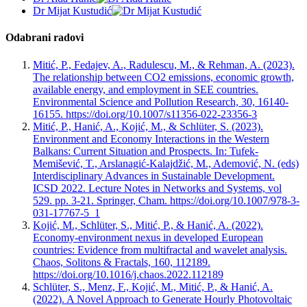
Dr Mijat Kustudić
Odabrani radovi
Mitić, P., Fedajev, A., Radulescu, M., & Rehman, A. (2023).
The relationship between CO2 emissions, economic growth,
available energy, and employment in SEE countries.
Environmental Science and Pollution Research, 30, 16140-
16155. https://doi.org/10.1007/s11356-022-23356-3
Mitić, P., Hanić, A., Kojić, M., & Schlüter, S. (2023).
Environment and Economy Interactions in the Western
Balkans: Current Situation and Prospects. In: Tufek-
Memišević, T., Arslanagić-Kalajdžić, M., Ademović, N. (eds)
Interdisciplinary Advances in Sustainable Development.
ICSD 2022. Lecture Notes in Networks and Systems, vol
529. pp. 3-21. Springer, Cham. https://doi.org/10.1007/978-3-
031-17767-5_1
Kojić, M., Schlüter, S., Mitić, P., & Hanić, A. (2022).
Economy-environment nexus in developed European
countries: Evidence from multifractal and wavelet analysis.
Chaos, Solitons & Fractals, 160, 112189.
https://doi.org/10.1016/j.chaos.2022.112189
Schlüter, S., Menz, F., Kojić, M., Mitić, P., & Hanić, A.
(2022). A Novel Approach to Generate Hourly Photovoltaic