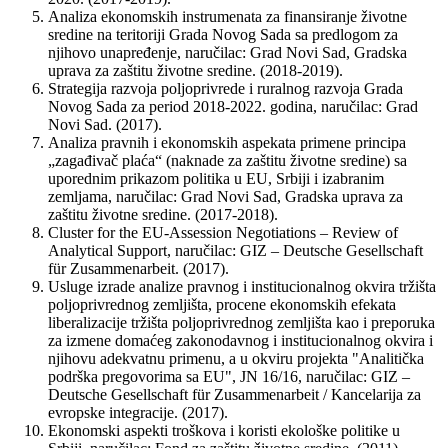
Analiza ekonomskih instrumenata za finansiranje životne
sredine na teritoriji Grada Novog Sada sa predlogom za
njihovo unapređenje, naručilac: Grad Novi Sad, Gradska
uprava za zaštitu životne sredine. (2018-2019).
Strategija razvoja poljoprivrede i ruralnog razvoja Grada
Novog Sada za period 2018-2022. godina, naručilac: Grad
Novi Sad. (2017).
Analiza pravnih i ekonomskih aspekata primene principa
„zagađivač plaća“ (naknade za zaštitu životne sredine) sa
uporednim prikazom politika u EU, Srbiji i izabranim
zemljama, naručilac: Grad Novi Sad, Gradska uprava za
zaštitu životne sredine. (2017-2018).
Cluster for the EU-Assession Negotiations – Review of
Analytical Support, naručilac: GIZ – Deutsche Gesellschaft
für Zusammenarbeit. (2017).
Usluge izrade analize pravnog i institucionalnog okvira tržišta
poljoprivrednog zemljišta, procene ekonomskih efekata
liberalizacije tržišta poljoprivrednog zemljišta kao i preporuka
za izmene domaćeg zakonodavnog i institucionalnog okvira i
njihovu adekvatnu primenu, a u okviru projekta "Analitička
podrška pregovorima sa EU", JN 16/16, naručilac: GIZ –
Deutsche Gesellschaft für Zusammenarbeit / Kancelarija za
evropske integracije. (2017).
Ekonomski aspekti troškova i koristi ekološke politike u