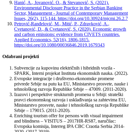
Hanić, A., Jovanović. O., & Stevanović, S. (2021).
Environmental Disclosure Practice in the Serbian Banking
Sector, Management - Journal of Contemporary Management
Issues, 26(2), 115-144. https://doi.org/10.30924/mjcmi.26.2.7
Petrović-Ranđelović, M., Mitić, P., Zdravković, A.,
Cvetanović, D., & Cvetanović, S. (2020). Economic growth
and carbon emissions: evidence from CIVETS countries.
Applied Economics, 52(16), 1806-1815.
https://doi.org/10.1080/00036846.2019.1679343
Odabrani projekti
Subvencije za kupovinu električnih i hibridnih vozila -
SPARK, Interni projekat Instituta ekonomskih nauka. (2022).
Evropske integracije i društveno-ekonomske promene
privrede Srbije na putu ka EU, Ministarstvo prosvete, nauke i
tehnološkog razvoja Republike Srbije – 47009. (2011-2020).
Izazovi i perspektive strukturnih promena u Srbiji: strateški
pravci ekonomskog razvoja i usklađivanja sa zahtevima EU,
Ministarstvo prosvete, nauke i tehnološkog razvoja Republike
Srbije – 179015. (2011-2020).
Enriching tourism offer for persons with visual impairment
and blindness – VISITUS – 2017HR-RS87, naručilac:
Evropska komisija, Interreg IPA CBC Craotia Serbia 2014-
2020. (2017-2019).