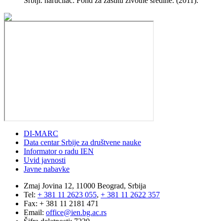
Srbiji. naručilac: Fond za zaštitu životne sredine. (2011).
DI-MARC
Data centar Srbije za društvene nauke
Informator o radu IEN
Uvid javnosti
Javne nabavke
Zmaj Jovina 12, 11000 Beograd, Srbija
Tel:
+ 381 11 2623 055
,
+ 381 11 2622 357
Fax: + 381 11 2181 471
Email:
office@ien.bg.ac.rs