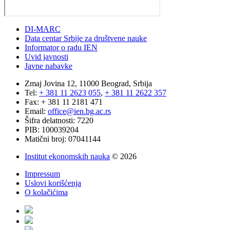
DI-MARC
Data centar Srbije za društvene nauke
Informator o radu IEN
Uvid javnosti
Javne nabavke
Zmaj Jovina 12, 11000 Beograd, Srbija
Tel:
+ 381 11 2623 055
,
+ 381 11 2622 357
Fax: + 381 11 2181 471
Email:
office@ien.bg.ac.rs
Šifra delatnosti: 7220
PIB: 100039204
Matični broj: 07041144
Institut ekonomskih nauka
© 2026
Impressum
Uslovi korišćenja
O kolačićima