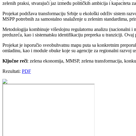
zelenih praksi, stvarajući jaz između političkih ambicija i kapaciteta
Projekat podržava transformaciju Srbije u ekološki održiv sistem razv
MSPP potrebnih za samostalno snalaženje u zelenim standardima, prin
Metodologija kombinuje višeslojnu regulatornu analizu (nacionalni i
preduzeća, kao i sistematsku identifikaciju prepreka u tranziciji. Ov
Projekat je isporučio sveobuhvatnu mapu puta sa konkretnim preporu
omladinu, kao i module obuke koje su agencije za regionalni razvoj u
Ključne reči
: zelena ekonomija, MMSP, zelena transformacija, konkur
Rezultati:
PDF