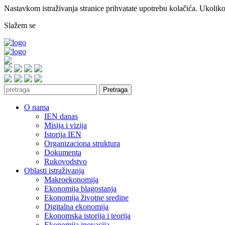
Nastavkom istraživanja stranice prihvatate upotrebu kolačića. Ukoliko 
Slažem se
Pretraga
O nama
IEN danas
Misija i vizija
Istorija IEN
Organizaciona struktura
Dokumenta
Rukovodstvo
Oblasti istraživanja
Makroekonomija
Ekonomija blagostanja
Ekonomija životne sredine
Digitalna ekonomija
Ekonomska istorija i teorija
Ekonomija inovacija