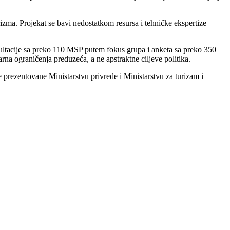
izma. Projekat se bavi nedostatkom resursa i tehničke ekspertize
ultacije sa preko 110 MSP putem fokus grupa i anketa sa preko 350
na ograničenja preduzeća, a ne apstraktne ciljeve politika.
ezentovane Ministarstvu privrede i Ministarstvu za turizam i