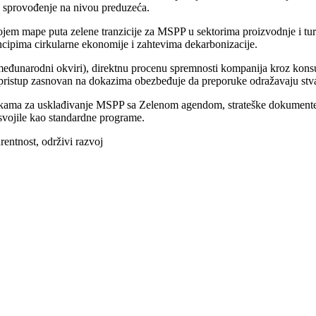
 za sprovođenje na nivou preduzeća.
ojem mape puta zelene tranzicije za MSPP u sektorima proizvodnje i tur
cipima cirkularne ekonomije i zahtevima dekarbonizacije.
 međunarodni okviri), direktnu procenu spremnosti kompanija kroz kons
aj pristup zasnovan na dokazima obezbeđuje da preporuke odražavaju stvar
kama za usklađivanje MSPP sa Zelenom agendom, strateške dokumente pr
svojile kao standardne programe.
entnost, održivi razvoj