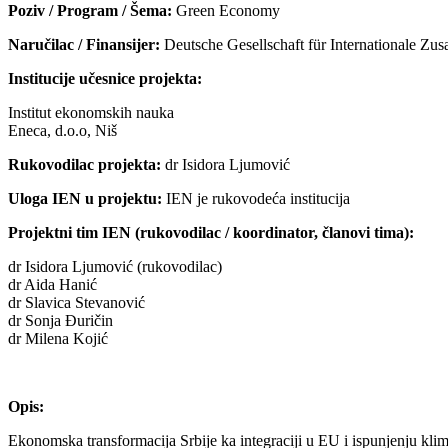
Poziv / Program / Šema:
Green Economy
Naručilac / Finansijer:
Deutsche Gesellschaft für Internationale 
Institucije učesnice projekta:
Institut ekonomskih nauka
Eneca, d.o.o, Niš
Rukovodilac projekta:
dr Isidora Ljumović
Uloga IEN u projektu:
IEN je rukovodeća institucija
Projektni tim IEN (rukovodilac / koordinator, članovi tima):
dr Isidora Ljumović (rukovodilac)
dr Aida Hanić
dr Slavica Stevanović
dr Sonja Đuričin
dr Milena Kojić
Opis:
Ekonomska transformacija Srbije ka integraciji u EU i ispunjenju klim