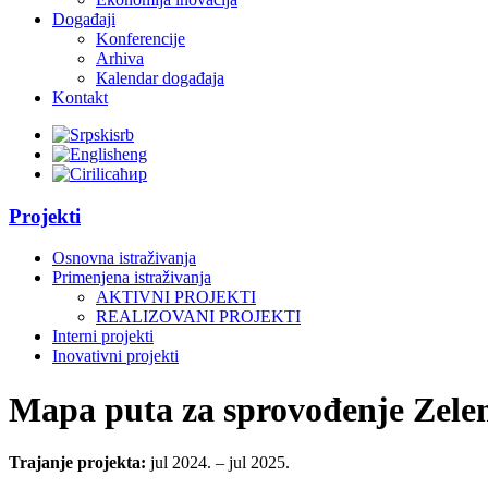
Događaji
Konferencije
Arhiva
Кalendar događaja
Kontakt
srb
eng
ћир
Projekti
Osnovna istraživanja
Primenjena istraživanja
AKTIVNI PROJEKTI
REALIZOVANI PROJEKTI
Interni projekti
Inovativni projekti
Mapa puta za sprovođenje Zele
Trajanje projekta:
jul 2024. – jul 2025.