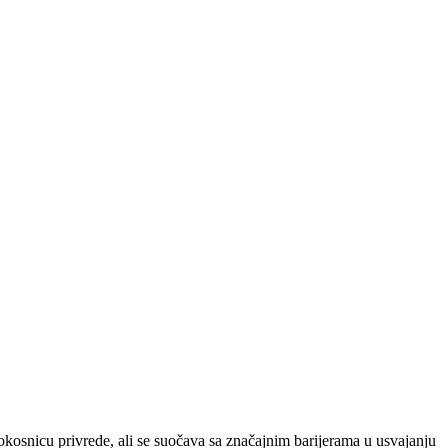
okosnicu privrede, ali se suočava sa značajnim barijerama u usvajanju