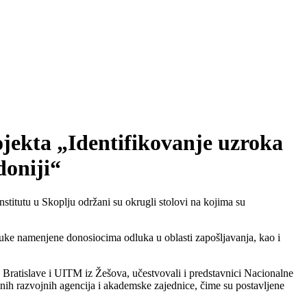
jekta „Identifikovanje uzroka
doniji“
itutu u Skoplju održani su okrugli stolovi na kojima su
oruke namenjene donosiocima odluka u oblasti zapošljavanja, kao i
 Bratislave i UITM iz Žešova, učestvovali i predstavnici Nacionalne
lnih razvojnih agencija i akademske zajednice, čime su postavljene