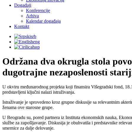
Događaji
Konferencije
Arhiva
Кalendar događaja
Kontakt
srb
eng
ћир
Održana dva okrugla stola povo
dugotrajne nezaposlenosti stari
U okviru međunarodnog projekta koji finansira Višegradski fond, 18.
predstavljeni ključni nalazi istraživanja.
Istraživanje je sprovedeno kroz grupne diskusije sa relevantnim akter
ženama ove starosne grupe.
U Beogradu su, pored partnera iz Instituta ekonomskih nauka, Ekonoms
službe za zapošljavanje. Diskusija je obuhvatila i predstavnike relev
smernice za dalje delovanje.