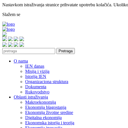
Nastavkom istraživanja stranice prihvatate upotrebu kolačića. Ukoliko 
Slažem se
Pretraga
O nama
IEN danas
Misija i vizija
Istorija IEN
Organizaciona struktura
Dokumenta
Rukovodstvo
Oblasti istraživanja
Makroekonomija
Ekonomija blagostanja
Ekonomija životne sredine
Digitalna ekonomija
Ekonomska istorija i teorija
Ekonomija inovacija