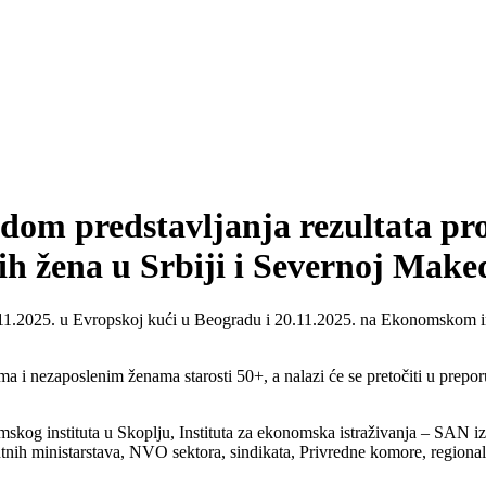
dom predstavljanja rezultata pro
jih žena u Srbiji i Severnoj Make
11.2025. u Evropskoj kući u Beogradu i 20.11.2025. na Ekonomskom inst
ima i nezaposlenim ženama starosti 50+, a nalazi će se pretočiti u prep
kog instituta u Skoplju, Instituta za ekonomska istraživanja – SAN iz
antnih ministarstava, NVO sektora, sindikata, Privredne komore, regiona