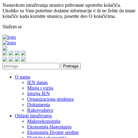
Nastavkom istraživanja stranice prihvatate upotrebu kolačića.
Ukoliko su Vam potrebne dodatne informacije i/ ili ne želite da imate
kolačiće kada koristite stranicu, posetite deo O kolačićima.
Slažem se
Pretraga
O nama
IEN danas
Misija i vizija
Istorija IEN
Organizaciona struktura
Dokumenta
Rukovodstvo
Oblasti istraživanja
Makroekonomija
Ekonomija blagostanja
Ekonomija životne sredine
Digitalna ekonomija