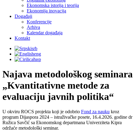
Ekonomska istorija i teorija
Ekonomija inovacija
Događaji
Konferencije
Arhiva
Кalendar događaja
Kontakt
srb
eng
ћир
Najava metodološkog seminara
„Kvantitativne metode za
evaluaciju javnih politika“
U okviru ROCS projekta koji je odobrio
Fond za nauku
kroz
program Dijaspora 2024 – istraživačke posete, 16.4.2026. godine dr
Ružica Savčić sa Ekonomskog departmana Univerziteta Kipra
održaće metodološki seminar.