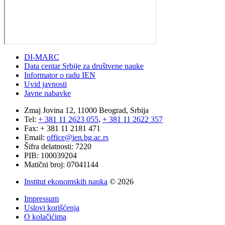
DI-MARC
Data centar Srbije za društvene nauke
Informator o radu IEN
Uvid javnosti
Javne nabavke
Zmaj Jovina 12, 11000 Beograd, Srbija
Tel:
+ 381 11 2623 055
,
+ 381 11 2622 357
Fax: + 381 11 2181 471
Email:
office@ien.bg.ac.rs
Šifra delatnosti: 7220
PIB: 100039204
Matični broj: 07041144
Institut ekonomskih nauka
© 2026
Impressum
Uslovi korišćenja
O kolačićima