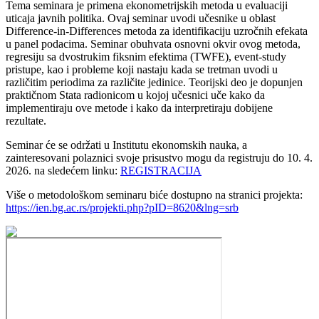
Tema seminara je primena ekonometrijskih metoda u evaluaciji
uticaja javnih politika. Ovaj seminar uvodi učesnike u oblast
Difference-in-Differences metoda za identifikaciju uzročnih efekata
u panel podacima. Seminar obuhvata osnovni okvir ovog metoda,
regresiju sa dvostrukim fiksnim efektima (TWFE), event-study
pristupe, kao i probleme koji nastaju kada se tretman uvodi u
različitim periodima za različite jedinice. Teorijski deo je dopunjen
praktičnom Stata radionicom u kojoj učesnici uče kako da
implementiraju ove metode i kako da interpretiraju dobijene
rezultate.
Seminar će se održati u Institutu ekonomskih nauka, a
zainteresovani polaznici svoje prisustvo mogu da registruju do 10. 4.
2026. na sledećem linku:
REGISTRACIJA
Više o metodološkom seminaru biće dostupno na stranici projekta:
https://ien.bg.ac.rs/projekti.php?pID=8620&lng=srb