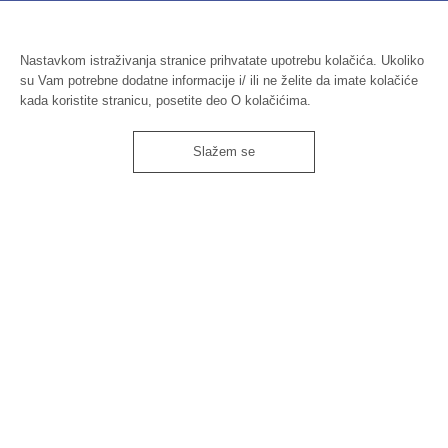
Nastavkom istraživanja stranice prihvatate upotrebu kolačića. Ukoliko
su Vam potrebne dodatne informacije i/ ili ne želite da imate kolačiće
kada koristite stranicu, posetite deo O kolačićima.
Slažem se