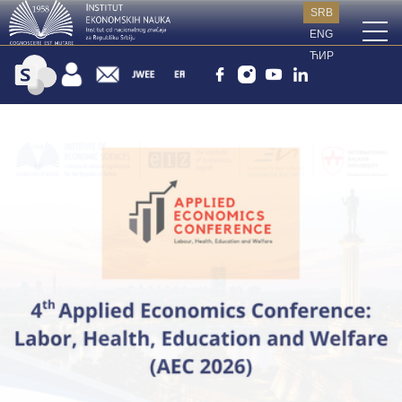
SRB
ENG
ЋИР