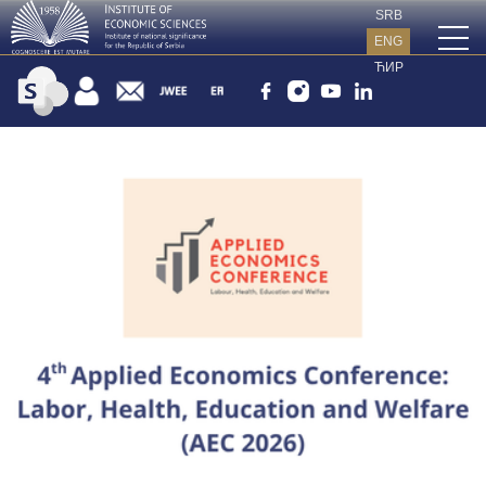
SRB
ENG
ЋИР