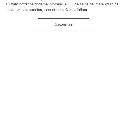
su Vam potrebne dodatne informacije i/ ili ne želite da imate kolačiće
kada koristite stranicu, posetite deo O kolačićima.
Slažem se

