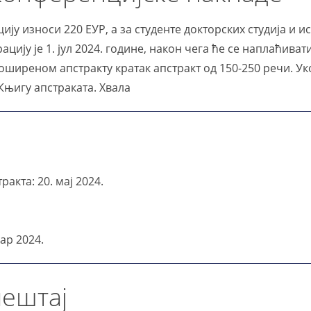
ију износи 220 ЕУР, а за студенте докторских студија и
ацију је 1. јул 2024. године, након чега ће се наплаћиват
оширеном апстракту кратак апстракт од 150-250 речи. У
Књигу апстраката. Хвала
акта: 20. мај 2024.
ар 2024.
мештај