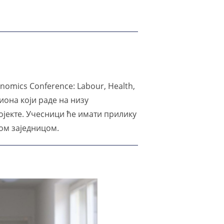
omics Conference: Labour, Health,
иона који раде на низу
ојекте. Учесници ће имати прилику
ом заједницом.