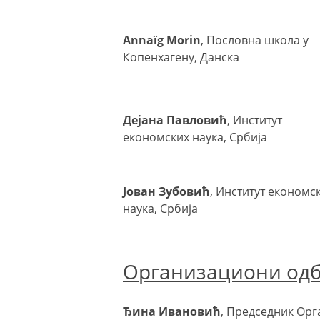
Annaïg Morin
, Пословна школа у
Копенхагену, Данска
Дејана Павловић
, Институт
економских наука, Србија
Јован Зубовић
, Институт економс
наука, Србија
Организациони од
Ђина Ивановић
, Председник Ор