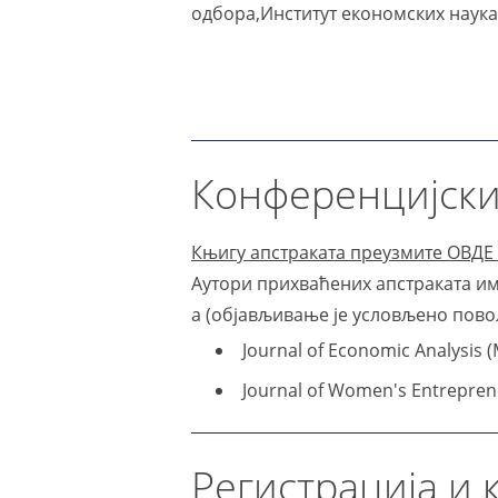
одбора,Институт економских наука
Конференцијски 
Књигу апстраката преузмите ОВДЕ
Аутори прихваћених апстраката има
а (објављивање је условљено пов
Journal of Economic Analysis (
Journal of Women's Entrepren
Регистрација и