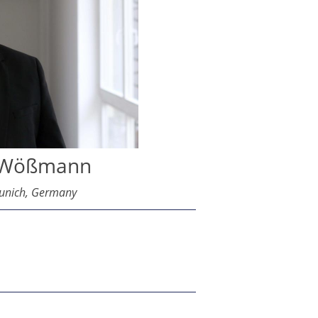
 Wößmann
Munich, Germany