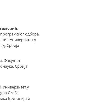
сављевић
,
програмског одбора,
лтет, Универзитет у
ад, Србија
а
, Факултет
 наука, Србија
i
, Универзитет у
agna Greća
елика Британија и