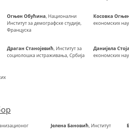
Огњен Обућина
, Национални
Косовка Огње
Институт за демографске студије,
економских нау
Француска
Драган Станојевић
, Институт за
Данијела Стој
социолошка истраживања, Србија
економских нау
ких
бор
ганизационог
Јелена Бановић
, Институт