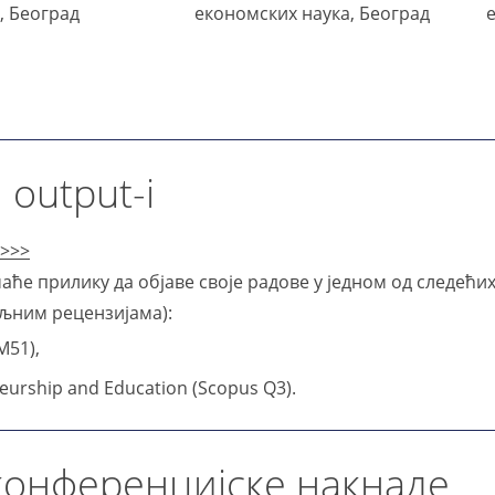
, Београд
економских наука, Београд
output-i
 >>>
ће прилику да објаве своје радове у једном од следећи
ољним рецензијама):
M51),
eurship and Education (Scopus Q3).
 конференцијске накнаде