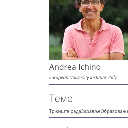
Andrea Ichino
European University Institute, Italy
Теме
Тржиште рада
Здравље
Образовањ