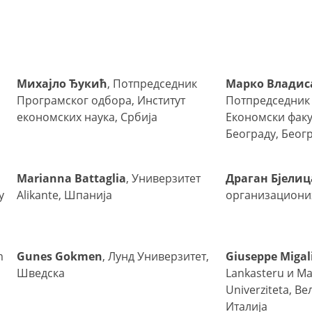
Михајло Ђукић
, Потпредседник
Марко Влади
Програмског одбора, Институт
Потпредседник 
економских наука, Србија
Економски факу
Београду, Беогр
Marianna Battaglia
, Универзитет
Драган Бјелиц
у
Alikante, Шпанија
организационих
m
Gunes Gokmen
, Лунд Универзитет,
Giuseppe Migal
Шведска
Lankasteru и M
Univerziteta, В
Италија