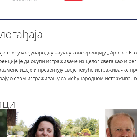
догађаја
је трећу међународну научну конференцију „ Applied Econ
енције је да окупи истраживаче из целог света као и рег
азмене идеје и презентују своје текуће истраживачке пр
арају о свом истраживању са међународном истраживачк
ици