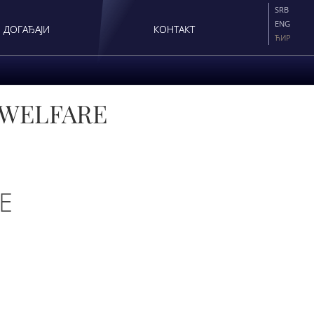
SRB
ENG
ДОГАЂАЈИ
КОНТАКТ
ЋИР
 WELFARE
E