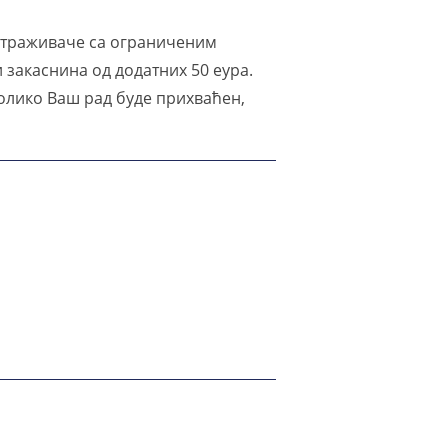
 истраживаче са ограниченим
и закаснина од додатних 50 еура.
колико Ваш рад буде прихваћен,