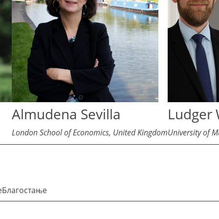
Almudena Sevilla
Ludger
London School of Economics, United Kingdom
University of 
е
Благостање