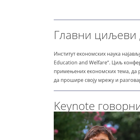
Главни циљеви 
Институт економских наука најављу
Education and Welfare“. Циљ конфер
примењених економских тема, да р
да прошире своју мрежу и разгов
Keynote говорн