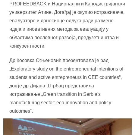
PROFEEDBACK и Национални и Каподистријански
универзитет Атине. Догађај је окупио истраживаче,
евалуаторе и доносиоце одлука ради размене
идеја и иновативних метода за евалуацију у
областима пословног развоја, предузетништва и
конкурентности.
Др Косовка Огњеновић презентовала је рад
„Exploratory study on the entrepreneurial intentions of
students and active entrepreneurs in CEE countries“,
док је др Дијана Штрбац представила
истраживање „Green transition in Serbia's
manufacturing sector: eco-innovation and policy
outcomes“.