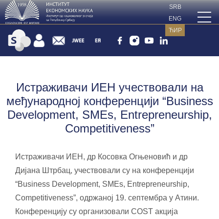
SRB
ENG
ЋИР
Истраживачи ИЕН учествовали на
међународној конференцији “Business
Development, SMEs, Entrepreneurship,
Competitiveness”
Истраживачи ИЕН, др Косовка Огњеновић и др
Дијана Штрбац, учествовали су на конференцији
“Business Development, SMEs, Entrepreneurship,
Competitiveness”, одржаној 19. септембра у Атини.
Конференцију су организовали COST акција