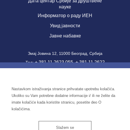
Дата центар Србије за друштвене
науке
Информатор о раду ИЕН
Увид јавности
Јавне набавке
Змај Јовина 12, 11000 Београд, Србија
+ 381 11 2623 055
+ 381 11 2622
Тел:
,
357
Фаx: + 381 11 2181 471
office@ien.bg.ac.rs
email:
Nastavkom istraživanja stranice prihvatate upotrebu kolačića.
Шифра делатности: 7220
Ukoliko su Vam potrebne dodatne informacije i/ ili ne želite da
ПИБ: 100039204
imate kolačiće kada koristite stranicu, posetite deo O
Матични број: 07041144
kolačićima.
Slažem se