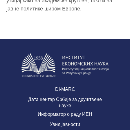
утицај како на академске кругове, тако и на
јавне политике широм Европе.
DI-MARC
Дата центар Србије за друштвене
науке
Информатор о раду ИЕН
Увид јавности