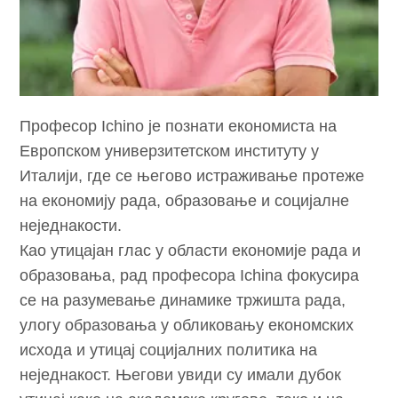
Професор Ichino је познати економиста на
Европском универзитетском институту у
Италији, где се његово истраживање протеже
на економију рада, образовање и социјалне
неједнакости.
Као утицајан глас у области економије рада и
образовања, рад професора Ichina фокусира
се на разумевање динамике тржишта рада,
улогу образовања у обликовању економских
исхода и утицај социјалних политика на
неједнакост. Његови увиди су имали дубок