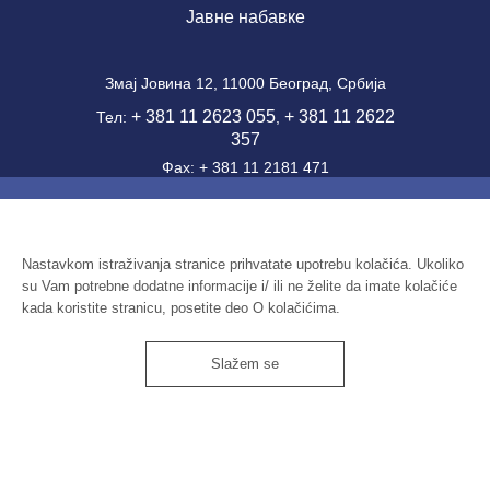
Јавне набавке
Змај Јовина 12, 11000 Београд, Србија
+ 381 11 2623 055
+ 381 11 2622
Тел:
,
357
Фаx: + 381 11 2181 471
office@ien.bg.ac.rs
email:
Шифра делатности: 7220
ПИБ: 100039204
Nastavkom istraživanja stranice prihvatate upotrebu kolačića. Ukoliko
su Vam potrebne dodatne informacije i/ ili ne želite da imate kolačiće
Матични број: 07041144
kada koristite stranicu, posetite deo O kolačićima.
Slažem se
Институт економских наука
© 2026
Импресум
Услови коришћења
О колачићима