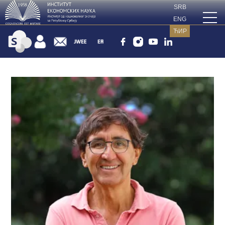
SRB
ENG
Andrea Ichino
ЋИР