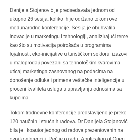
Danijela Stojanović je predsedavala jednom od
ukupno 26 sesija, koliko ih je održano tokom ove
međunarodne konferencije. Sesija je obuhvatila
inovacije u marketingu i tehnologiji, analizirajući teme
kao što su motivacija potrošača u programima
lojalnosti, eko-inicijative u turističkom sektoru, izazovi
u maloprodaji povezani sa tehnološkim kvarovima,
uticaj marketinga zasnovanog na podacima na
donošenje odluka i primena veštačke inteligencije u
proceni kvaliteta usluga u upravljanju odnosima sa
kupcima.
Tokom trodnevne konferencije predstavljeno je preko
120 naučnih i stručnih radova. Dr Danijela Stojanović
bila je i koautor jednog od radova prezentovanih na
ovoj konferenciji. Reč je o radu „Application of Open