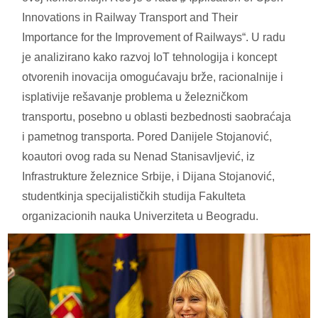
Innovations in Railway Transport and Their
Importance for the Improvement of Railways“. U radu
je analizirano kako razvoj IoT tehnologija i koncept
otvorenih inovacija omogućavaju brže, racionalnije i
isplativije rešavanje problema u železničkom
transportu, posebno u oblasti bezbednosti saobraćaja
i pametnog transporta. Pored Danijele Stojanović,
koautori ovog rada su Nenad Stanisavljević, iz
Infrastrukture železnice Srbije, i Dijana Stojanović,
studentkinja specijalističkih studija Fakulteta
organizacionih nauka Univerziteta u Beogradu.