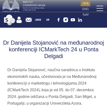
SRB
ENG
ЋИР
Dr Danijela Stojanović na međunarodnoj
konferenciji ICMarkTech 24 u Ponta
Delgadi
Dr Danijela Stojanović, naučna saradnica u Institutu
ekonomskih nauka, učestvovala je na Međunarodnoj
konferenciji o marketingu i tehnologijama 2024
(ICMarkTech 2024), koja je od 05. do 07. decembra
2024. godine održana u Ponta Delgadi, San Migel, u
Portugaliji, u organizaciji Univerziteta Azora.