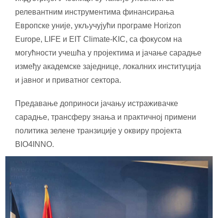
релевантним инструментима финансирања
Европске уније, укључујући програме Horizon
Europe, LIFE и EIT Climate-KIC, са фокусом на
могућности учешћа у пројектима и јачање сарадње
између академске заједнице, локалних институција
и јавног и приватног сектора.
Предавање доприноси јачању истраживачке
сарадње, трансферу знања и практичној примени
политика зелене транзиције у оквиру пројекта
BIO4INNO.