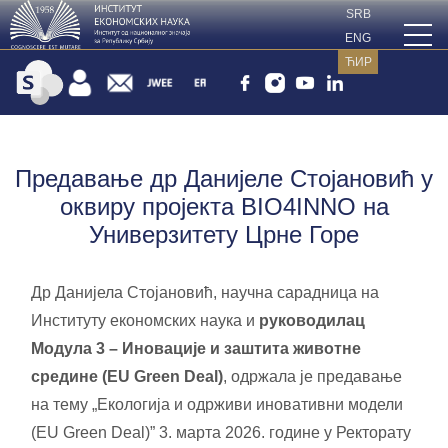
SRB
ENG
ЋИР
Предавање др Данијеле Стојановић у
оквиру пројекта BIO4INNO на
Универзитету Црне Горе
Др Данијела Стојановић, научна сарадница на
Институту економских наука и
руководилац
Модула 3 – Иновације и заштита животне
средине (EU Green Deal)
, одржала је предавање
на тему „Екологија и одрживи иновативни модели
(EU Green Deal)” 3. марта 2026. године у Ректорату