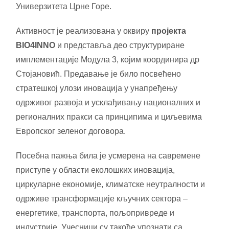
Универзитета Црне Горе.
Активност је реализована у оквиру
пројекта
BIO4INNO
и представља део структуриране
имплементације Модула 3, којим координира др
Стојановић. Предавање је било посвећено
стратешкој улози иновација у унапређењу
одрживог развоја и усклађивању националних и
регионалних пракси са принципима и циљевима
Европског зеленог договора.
Посебна пажња била је усмерена на савремене
приступе у области еколошких иновација,
циркуларне економије, климатске неутралности и
одрживе трансформације кључних сектора –
енергетике, транспорта, пољопривреде и
индустрије. Учесници су такође упознати са