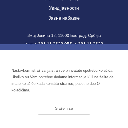
Увид јавности
Јавне набавке
Змај Јовина 12, 11000 Београд, Србија
+ 381 11 2623 055
+ 381 11 2622
Тел:
,
357
Фаx: + 381 11 2181 471
office@ien.bg.ac.rs
email:
Nastavkom istraživanja stranice prihvatate upotrebu kolačića.
Шифра делатности: 7220
Ukoliko su Vam potrebne dodatne informacije i/ ili ne želite da
ПИБ: 100039204
imate kolačiće kada koristite stranicu, posetite deo O
Матични број: 07041144
kolačićima.
Slažem se
Институт економских наука
© 2026