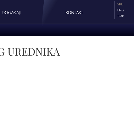
SRB
ENG
DOGAĐAJI
KONTAKT
ЋИР
G UREDNIKA