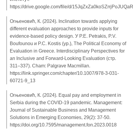
https://drive.google.com/file/d/15JqZxZa0koSZrrjPoJUQ
Огњеновић, К. (2024). Inclination towards applying
different evaluation approaches to provide inputs for
evidence-based policy design. У P.E. Petrakis, P.V.
Boufounou и P.C. Kostis (ур.), The Political Economy of
Evaluation in Greece. Interdisciplinary Perspectives for
an Inclusive and Forward-Looking Evaluation (стр.
311–337). Cham: Palgrave Macmillan.
https://link.springer.com/chapter/10.1007/978-3-031-
60721-9_13
Огњеновић, К. (2024). Equal pay and employment in
Serbia during the COVID-19 pandemic. Management:
Journal of Sustainable Business and Management
Solutions in Emerging Economies, 29(2): 37-50.
https://doi.org/10.7595/management.fon.2023.0018