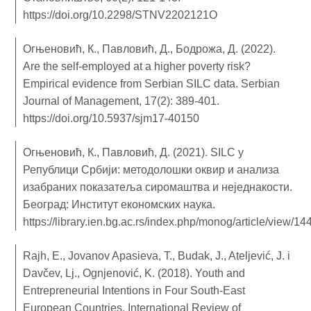
https://doi.org/10.2298/STNV2202121O
Огњеновић, К., Павловић, Д., Бодрожа, Д. (2022).
Are the self-employed at a higher poverty risk?
Empirical evidence from Serbian SILC data. Serbian
Journal of Management, 17(2): 389-401.
https://doi.org/10.5937/sjm17-40150
Огњеновић, К., Павловић, Д. (2021). SILC у
Републици Србији: методолошки оквир и анализа
изабраних показатеља сиромаштва и неједнакости.
Београд: Институт економских наука.
https://library.ien.bg.ac.rs/index.php/monog/article/view/1
Rajh, E., Jovanov Apasieva, T., Budak, J., Ateljević, J. i
Davčev, Lj., Ognjenović, K. (2018). Youth and
Entrepreneurial Intentions in Four South-East
European Countries. International Review of