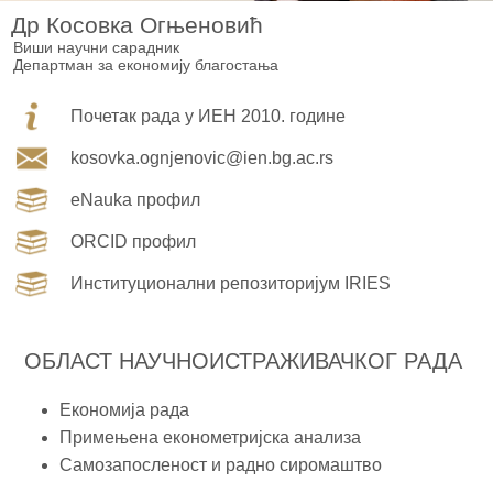
Др Косовка Огњеновић
Виши научни сарадник
Департман за економију благостања
Почетак рада у ИЕН 2010. године
kosovka.ognjenovic@ien.bg.ac.rs
eNauka профил
ORCID профил
Институционални репозиторијум IRIES
ОБЛАСТ НАУЧНОИСТРАЖИВАЧКОГ РАДА
Економија рада
Примењена економетријска анализа
Самозапосленост и радно сиромаштво