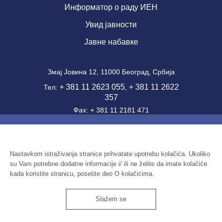
Информатор о раду ИЕН
Увид јавности
Јавне набавке
Змај Јовина 12, 11000 Београд, Србија
+ 381 11 2623 055
+ 381 11 2622
Тел:
,
357
Фаx: + 381 11 2181 471
office@ien.bg.ac.rs
email:
Шифра делатности: 7220
ПИБ: 100039204
Nastavkom istraživanja stranice prihvatate upotrebu kolačića. Ukoliko
su Vam potrebne dodatne informacije i/ ili ne želite da imate kolačiće
Матични број: 07041144
kada koristite stranicu, posetite deo O kolačićima.
Slažem se
Институт економских наука
© 2026