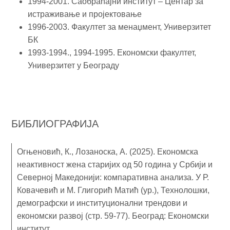
1994-2001. Саобраћајни институт – Центар за
истраживање и пројектовање
1996-2003. Факултет за менаџмент, Универзитет
БК
1993-1994., 1994-1995. Економски факултет,
Универзитет у Београду
БИБЛИОГРАФИЈА
Огњеновић, К., Лозаноска, А. (2025). Економска
неактивност жена старијих од 50 година у Србији и
Северној Македонији: компаративна анализа. У Р.
Ковачевић и М. Глигорић Матић (ур.), Технолошки,
демографски и институционални трендови и
економски развој (стр. 59-77). Београд: Економски
институт.