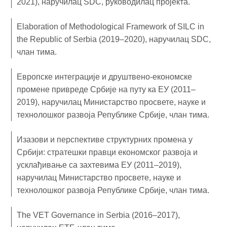
2021), наручилац SDC, руководилац пројекта.
Elaboration of Methodological Framework of SILC in
the Republic of Serbia (2019–2020), наручилац SDC,
члан тима.
Европске интеграције и друштвено-економске
промене привреде Србије на путу ка ЕУ (2011–
2019), наручилац Министарство просвете, науке и
технолошког развоја Републике Србије, члан тима.
Изазови и перспективе структурних промена у
Србији: стратешки правци економског развоја и
усклађивање са захтевима ЕУ (2011–2019),
наручилац Министарство просвете, науке и
технолошког развоја Републике Србије, члан тима.
The VET Governance in Serbia (2016–2017),