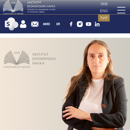
SRB
ENG
ЋИР