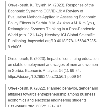
Огњеновић, К., Ђукић, М. (2023). Response of the
Economic System to COVID-19: A Review of
Evaluation Methods Applied in Assessing Economic
Policy Effects in Serbia. У M. Azukas и M. Kim (ур.),
Reimagining Systems Thinking in a Post-Pandemic
World (стр. 121-142). Hershey: IGI Global Scientific
Publishing.
https://doi.org/10.4018/978-1-6684-7285-
9.ch006
Огњеновић, К. (2023). Impact of continuing education
on stable employment and wages of men and women
in Serbia. Economic Analysis, 56(1): 69-84.
https://doi.org/10.28934/ea.23.56.1.pp69-84
Огњеновић, К. (2022). Planned behavior, gender and
attitudes towards entrepreneurship among business
economics and electrical engineering students.
Становништво, 60(2): 121-143.