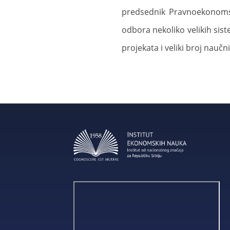
predsednik Pravnoekonomsk
odbora nekoliko velikih siste
projekata i veliki broj naučn