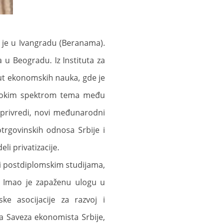
o je u Ivangradu (Beranama).
 u Beogradu. Iz Instituta za
tut ekonomskih nauka, gde je
širokim spektrom tema među
 privredi, novi međunarodni
otrgovinskih odnosa Srbije i
li privatizacije.
i postdiplomskim studijama,
. Imao je zapaženu ulogu u
ke asocijacije za razvoj i
a Saveza ekonomista Srbije,