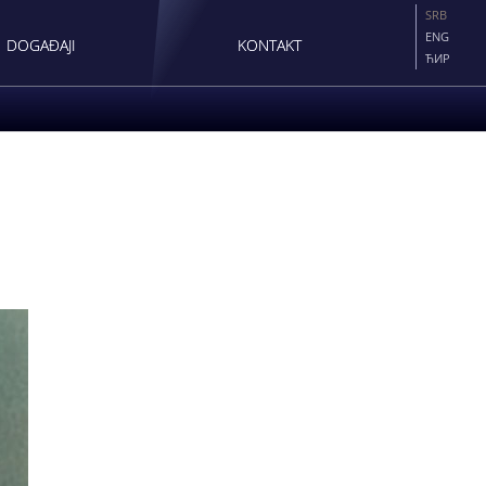
SRB
ENG
DOGAĐAJI
KONTAKT
ЋИР