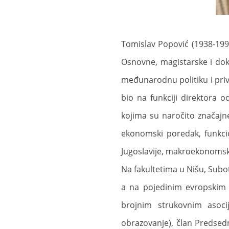
Tomislav Popović (1938-1999
Osnovne, magistarske i dokt
međunarodnu politiku i priv
bio na funkciji direktora
kojima su naročito značajn
ekonomski poredak, funkcion
Jugoslavije, makroekonomska 
Na fakultetima u Nišu, Sub
a na pojedinim evropskim 
brojnim strukovnim asocij
obrazovanje), član Predsed