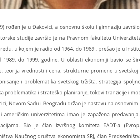
) rođen je u Đakovici, a osnovnu školu i gimnaziju završi
orske studije završio je na Pravnom fakultetu Univerziteta
redu, u kojem je radio od 1964. do 1989., prešao je u Insti
 od 1989. do 1999. godine. U oblasti ekonomiji bavio se 
e: teorija vrednosti i cena, strukturne promene u svetskoj
isanje i problematika svetskog tržišta, strategija spoljn
problematika i strateško planiranje, tokovi tranzicije i mode
otici, Novom Sadu i Beogradu držao je nastavu na osnovnim 
i američkim univerzitetima imao je zapažena predavanja
acijama. Bio je član Izvršnog komiteta EADT-a (Evrops
ništva Naučnog društva ekonomista SRJ, član Predsedništv