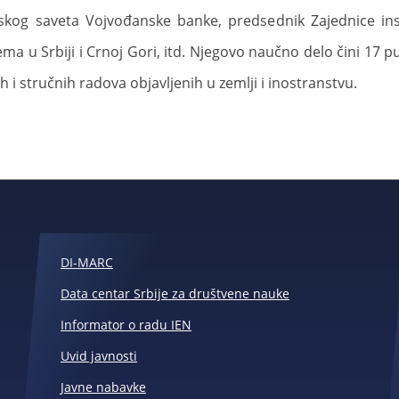
og saveta Vojvođanske banke, predsednik Zajednice insti
ma u Srbiji i Crnoj Gori, itd. Njegovo naučno delo čini 17 pu
ih i stručnih radova objavljenih u zemlji i inostranstvu.
DI-MARC
Data centar Srbije za društvene nauke
Informator o radu IEN
Uvid javnosti
Javne nabavke