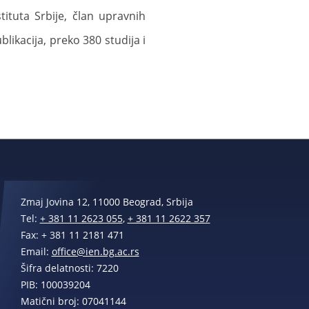
tuta Srbije, član upravnih
blikacija, preko 380 studija i
Zmaj Jovina 12, 11000 Beograd, Srbija
Tel:
+ 381 11 2623 055
,
+ 381 11 2622 357
Fax: + 381 11 2181 471
Email:
office@ien.bg.ac.rs
Šifra delatnosti: 7220
PIB: 100039204
Matični broj: 07041144