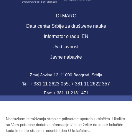
DI-MARC
Data centar Srbije za društvene nauke
Informator o radu IEN
Uvid javnosti
Javne nabavke
Zmaj Jovina 12, 11000 Beograd, Srbija
+ 381 11 2623 055
+ 381 11 2622 357
Tel:
,
Fax: + 381 11 2181 471
office@ien.bg.ac.rs
Email:
Šifra delatnosti: 7220
PIB: 100039204
Nastavkom istraživanja stranice prihvatate upotrebu kolačića. Ukoliko
su Vam potrebne dodatne informacije i/ ili ne želite da imate kolačiće
Matični broj: 07041144
kada koristite stranicu, posetite deo O kolačićima.