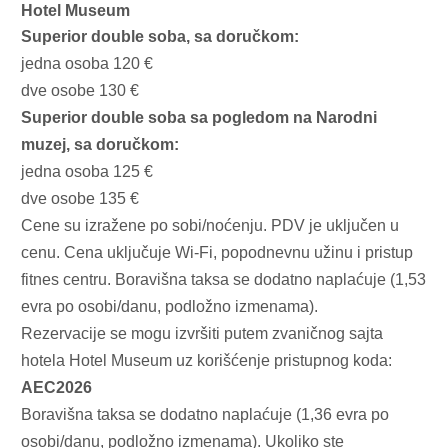
Hotel Museum
Superior double soba, sa doručkom:
jedna osoba 120 €
dve osobe 130 €
Superior double soba sa pogledom na Narodni
muzej, sa doručkom:
jedna osoba 125 €
dve osobe 135 €
Cene su izražene po sobi/noćenju. PDV je uključen u
cenu. Cena uključuje Wi-Fi, popodnevnu užinu i pristup
fitnes centru. Boravišna taksa se dodatno naplaćuje (1,53
evra po osobi/danu, podložno izmenama).
Rezervacije se mogu izvršiti putem zvaničnog sajta
hotela
Hotel Museum
uz korišćenje pristupnog koda:
AEC2026
Boravišna taksa se dodatno naplaćuje (1,36 evra po
osobi/danu, podložno izmenama). Ukoliko ste