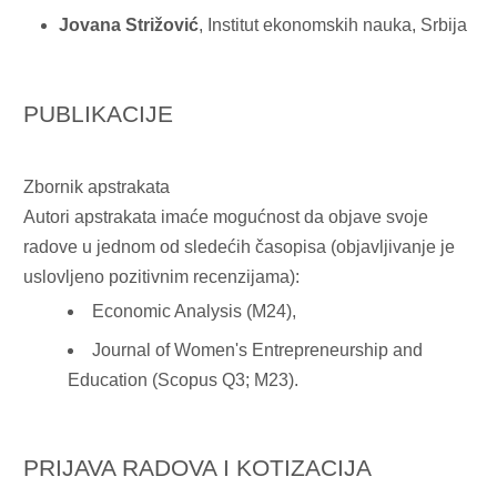
Jovana Strižović
, Institut ekonomskih nauka, Srbija
PUBLIKACIJE
Zbornik apstrakata
Autori apstrakata imaće mogućnost da objave svoje
radove u jednom od sledećih časopisa (objavljivanje je
uslovljeno pozitivnim recenzijama):
Economic Analysis
(M24),
Journal of Women's Entrepreneurship and
Education
(Scopus Q3; M23).
PRIJAVA RADOVA I KOTIZACIJA