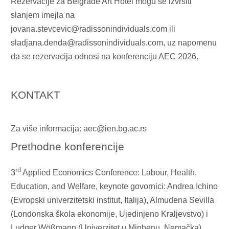
Rezervacije za
Belgrade Art Hotel
mogu se izvršiti
slanjem imejla na
jovana.stevcevic@radissonindividuals.com
ili
sladjana.denda@radissonindividuals.com
, uz napomenu
da se rezervacija odnosi na konferenciju AEC 2026.
KONTAKT
Za više informacija:
aec@ien.bg.ac.rs
Prethodne konferencije
rd
3
Applied Economics Conference: Labour, Health,
Education, and Welfare, keynote govornici: Andrea Ichino
(Evropski univerzitetski institut, Italija), Almudena Sevilla
(Londonska škola ekonomije, Ujedinjeno Kraljevstvo) i
Ludger Wößmann (Univerzitet u Minhenu, Nemačka).