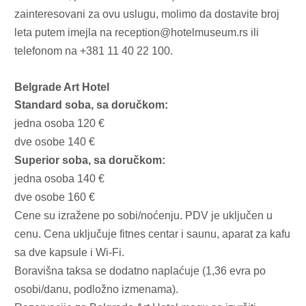
zainteresovani za ovu uslugu, molimo da dostavite broj
leta putem imejla na
reception@hotelmuseum.rs
ili
telefonom na +381 11 40 22 100.
Belgrade Art Hotel
Standard soba, sa doručkom:
jedna osoba 120 €
dve osobe 140 €
Superior soba, sa doručkom:
jedna osoba 140 €
dve osobe 160 €
Cene su izražene po sobi/noćenju. PDV je uključen u
cenu. Cena uključuje fitnes centar i saunu, aparat za kafu
sa dve kapsule i Wi-Fi.
Boravišna taksa se dodatno naplaćuje (1,36 evra po
osobi/danu, podložno izmenama).