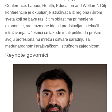
Conference: Labour, Health, Education and Welfare". Cilj
konferencije je okupljanje istraživača iz regiona i širom
sveta koji se bave različitim oblastima primenjene
ekonomije, radi razmene ideja i predstavljanja tekućih
istraživanja. Učesnici će takođe imati priliku da prošire
svoju profesionalnu mrežu i ostvare saradnju sa
međunarodnom istraživačkom i stručnom zajednicom.
Keynote govornici