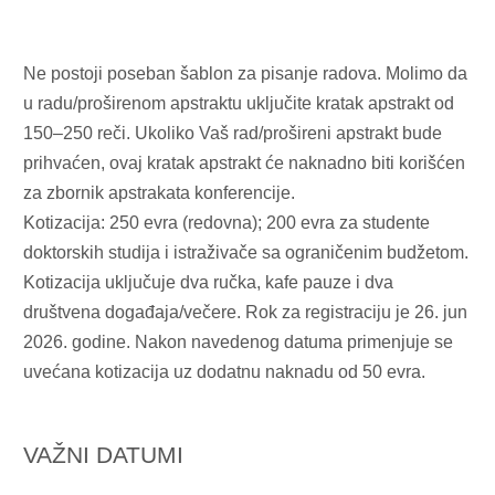
Ne postoji poseban šablon za pisanje radova. Molimo da
u radu/proširenom apstraktu uključite kratak apstrakt od
150–250 reči. Ukoliko Vaš rad/prošireni apstrakt bude
prihvaćen, ovaj kratak apstrakt će naknadno biti korišćen
za zbornik apstrakata konferencije.
Kotizacija: 250 evra (redovna); 200 evra za studente
doktorskih studija i istraživače sa ograničenim budžetom.
Kotizacija uključuje dva ručka, kafe pauze i dva
društvena događaja/večere. Rok za registraciju je 26. jun
2026. godine. Nakon navedenog datuma primenjuje se
uvećana kotizacija uz dodatnu naknadu od 50 evra.
VAŽNI DATUMI