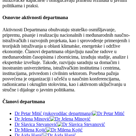
istraživačke kapacitete i omogućavaju primenu rezultata u javnim
politikama i praksi.
Osnovne aktivnosti departmana
Aktivnosti Departmana obuhvataju strateško osmišljavanje,
pripremu, pisanje i realizaciju nacionalnih i međunarodnih naučno-
istraživačkih i razvojnih projekata, kao i sprovođenje primenjenih i
teorijskih istraživanja u oblasti klimatske, energetske i održive
ekonomije. Članovi departmana objavljuju naučne radove u
međunarodnim časopisima i zbornicima, izrađuju studije, analize i
ekspertske izveštaje. Takođe, razvijaju saradnju sa domaćim i
inostranim univerzitetima, istraživačkim institutima i centrima,
institucijama, privredom i civilnim sektorom. Posebna pažnja
posvećena je organizaciji i učešću u naučnim konferencijama,
radionicama i okruglim stolovima, kao i aktivnom uključivanju u
stručne i dijaloge o javnim politikama.
Članovi departmana
Dr Petar Mitić (rukovodilac departmana)
Dr Jelena Minović
Dr Slavica Stevanović
Dr Milena Kojić
Dr Aida Hanić