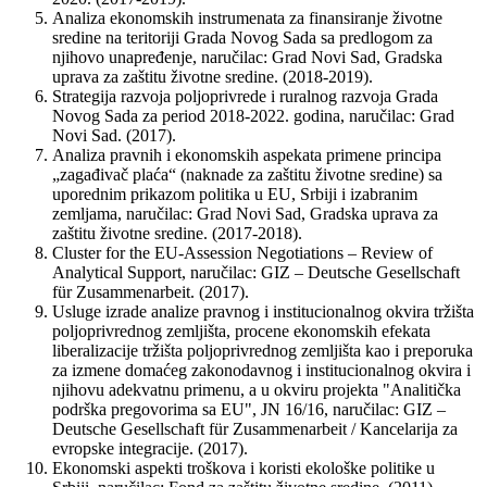
Analiza ekonomskih instrumenata za finansiranje životne
sredine na teritoriji Grada Novog Sada sa predlogom za
njihovo unapređenje, naručilac: Grad Novi Sad, Gradska
uprava za zaštitu životne sredine. (2018-2019).
Strategija razvoja poljoprivrede i ruralnog razvoja Grada
Novog Sada za period 2018-2022. godina, naručilac: Grad
Novi Sad. (2017).
Analiza pravnih i ekonomskih aspekata primene principa
„zagađivač plaća“ (naknade za zaštitu životne sredine) sa
uporednim prikazom politika u EU, Srbiji i izabranim
zemljama, naručilac: Grad Novi Sad, Gradska uprava za
zaštitu životne sredine. (2017-2018).
Cluster for the EU-Assession Negotiations – Review of
Analytical Support, naručilac: GIZ – Deutsche Gesellschaft
für Zusammenarbeit. (2017).
Usluge izrade analize pravnog i institucionalnog okvira tržišta
poljoprivrednog zemljišta, procene ekonomskih efekata
liberalizacije tržišta poljoprivrednog zemljišta kao i preporuka
za izmene domaćeg zakonodavnog i institucionalnog okvira i
njihovu adekvatnu primenu, a u okviru projekta "Analitička
podrška pregovorima sa EU", JN 16/16, naručilac: GIZ –
Deutsche Gesellschaft für Zusammenarbeit / Kancelarija za
evropske integracije. (2017).
Ekonomski aspekti troškova i koristi ekološke politike u