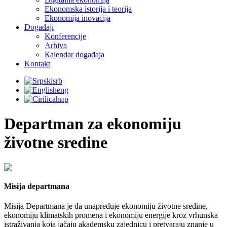
Ekonomska istorija i teorija
Ekonomija inovacija
Događaji
Konferencije
Arhiva
Кalendar događaja
Kontakt
srb
eng
ћир
Departman za ekonomiju
životne sredine
Misija departmana
Misija Departmana je da unapređuje ekonomiju životne sredine,
ekonomiju klimatskih promena i ekonomiju energije kroz vrhunska
istraživanja koja jačaju akademsku zajednicu i pretvaraju znanje u