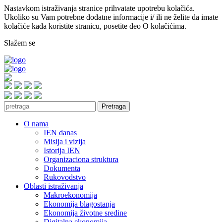
Nastavkom istraživanja stranice prihvatate upotrebu kolačića.
Ukoliko su Vam potrebne dodatne informacije i/ ili ne želite da imate
kolačiće kada koristite stranicu, posetite deo O kolačićima.
Slažem se
Pretraga
O nama
IEN danas
Misija i vizija
Istorija IEN
Organizaciona struktura
Dokumenta
Rukovodstvo
Oblasti istraživanja
Makroekonomija
Ekonomija blagostanja
Ekonomija životne sredine
Digitalna ekonomija