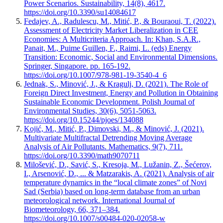
Power Scenarios. Sustainability, 14(8), 4617.
https://doi.org/10.3390/su14084617
Fedajev, A., Radulescu, M., Mitić, P., & Bouraoui, T. (2022).
Assessment of Electricity Market Liberalization in CEE
Economies: A Multicriteria Approach. In: Khan, S.A.R.,
Panait, M., Puime Guillen, F., Raimi, L. (eds) Energy
Transition: Economic, Social and Environmental Dimensions.
Springer, Singapore. pp. 165-192.
https://doi.org/10.1007/978-981-19-3540-4_6
Jednak, S., Minović, J., & Kragulj, D. (2021). The Role of
Foreign Direct Investment, Energy and Pollution in Obtaining
Sustainable Economic Development. Polish Journal of
Environmental Studies, 30(6), 5051-5063.
https://doi.org/10.15244/pjoes/134088
Kojić, M., Mitić, P., Dimovski, M., & Minović, J. (2021).
Multivariate Multifractal Detrending Moving Average
Analysis of Air Pollutants. Mathematics, 9(7), 711.
https://doi.org/10.3390/math9070711
Milošević, D., Savić, S., Kresoja, M., Lužanin, Z., Šećerov,
I., Arsenović, D., ... & Matzarakis, A. (2021). Analysis of air
temperature dynamics in the “local climate zones” of Novi
Sad (Serbia) based on long-term database from an urban
meteorological network. International Journal of
Biometeorology, 66, 371–384.
https://doi.org/10.1007/s00484-020-02058-w