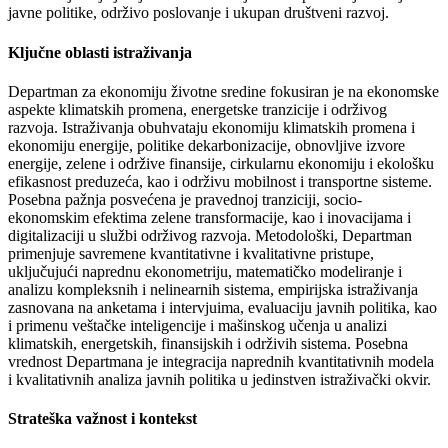
javne politike, održivo poslovanje i ukupan društveni razvoj.
Ključne oblasti istraživanja
Departman za ekonomiju životne sredine fokusiran je na ekonomske
aspekte klimatskih promena, energetske tranzicije i održivog
razvoja. Istraživanja obuhvataju ekonomiju klimatskih promena i
ekonomiju energije, politike dekarbonizacije, obnovljive izvore
energije, zelene i održive finansije, cirkularnu ekonomiju i ekološku
efikasnost preduzeća, kao i održivu mobilnost i transportne sisteme.
Posebna pažnja posvećena je pravednoj tranziciji, socio-
ekonomskim efektima zelene transformacije, kao i inovacijama i
digitalizaciji u službi održivog razvoja. Metodološki, Departman
primenjuje savremene kvantitativne i kvalitativne pristupe,
uključujući naprednu ekonometriju, matematičko modeliranje i
analizu kompleksnih i nelinearnih sistema, empirijska istraživanja
zasnovana na anketama i intervjuima, evaluaciju javnih politika, kao
i primenu veštačke inteligencije i mašinskog učenja u analizi
klimatskih, energetskih, finansijskih i održivih sistema. Posebna
vrednost Departmana je integracija naprednih kvantitativnih modela
i kvalitativnih analiza javnih politika u jedinstven istraživački okvir.
Strateška važnost i kontekst