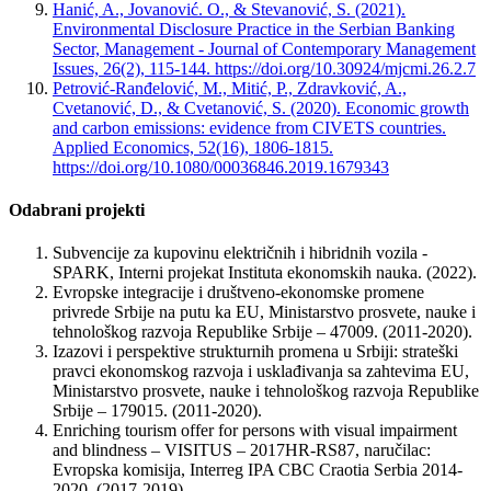
Hanić, A., Jovanović. O., & Stevanović, S. (2021).
Environmental Disclosure Practice in the Serbian Banking
Sector, Management - Journal of Contemporary Management
Issues, 26(2), 115-144. https://doi.org/10.30924/mjcmi.26.2.7
Petrović-Ranđelović, M., Mitić, P., Zdravković, A.,
Cvetanović, D., & Cvetanović, S. (2020). Economic growth
and carbon emissions: evidence from CIVETS countries.
Applied Economics, 52(16), 1806-1815.
https://doi.org/10.1080/00036846.2019.1679343
Odabrani projekti
Subvencije za kupovinu električnih i hibridnih vozila -
SPARK, Interni projekat Instituta ekonomskih nauka. (2022).
Evropske integracije i društveno-ekonomske promene
privrede Srbije na putu ka EU, Ministarstvo prosvete, nauke i
tehnološkog razvoja Republike Srbije – 47009. (2011-2020).
Izazovi i perspektive strukturnih promena u Srbiji: strateški
pravci ekonomskog razvoja i usklađivanja sa zahtevima EU,
Ministarstvo prosvete, nauke i tehnološkog razvoja Republike
Srbije – 179015. (2011-2020).
Enriching tourism offer for persons with visual impairment
and blindness – VISITUS – 2017HR-RS87, naručilac:
Evropska komisija, Interreg IPA CBC Craotia Serbia 2014-
2020. (2017-2019).