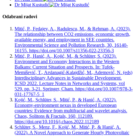
Dr Mijat Kustudić
Odabrani radovi
Mitić, P., Fedajev, A., Radulescu, M., & Rehman, A. (2023).
The relationship between CO2 emissions, economic growth,
available energy, and employment in SEE countries.
Environmental Science and Pollution Research, 30, 16140-
16155. https://doi.org/10.1007/s11356-022-23356-3
Mitić, P., Hanić, A., Kojić, M., & Schlüter, S. (2023).
Environment and Economy Interactions in the Western
Balkans: Current Situation and Prospects. In: Tufek-
Memišević, T., Arslanagić-Kalajdžić, M., Ademović, N. (eds)
Interdisciplinary Advances in Sustainable Development.
ICSD 2022. Lecture Notes in Networks and Systems, vol
529. pp. 3-21. Springer, Cham. https://doi.org/10.1007/978-3-
031-17767-5_1
Kojić, M., Schlüter, S., Mitić, P., & Hanić, A. (2022).
Economy-environment nexus in developed European
countries: Evidence from multifractal and wavelet analysis.
Chaos, Solitons & Fractals, 160, 112189.
https://doi.org/10.1016/j.chaos.2022.112189
Schlüter, S., Menz, F., Kojić, M., Mitić, P., & Hanić, A.
(2022). A Novel Approach to Generate Hourly Photovoltaic