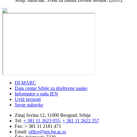
Srbiji. naručilac: Fond za zaštitu životne sredine. (2011).
DI-MARC
Data centar Srbije za društvene nauke
Informator o radu IEN
Uvid javnosti
Javne nabavke
Zmaj Jovina 12, 11000 Beograd, Srbija
Tel:
+ 381 11 2623 055
,
+ 381 11 2622 357
Fax: + 381 11 2181 471
Email:
office@ien.bg.ac.rs