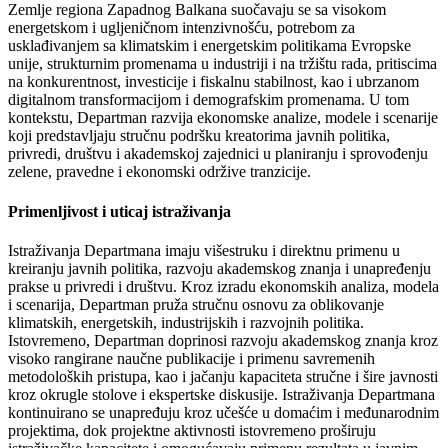
Zemlje regiona Zapadnog Balkana suočavaju se sa visokom
energetskom i ugljeničnom intenzivnošću, potrebom za
usklađivanjem sa klimatskim i energetskim politikama Evropske
unije, strukturnim promenama u industriji i na tržištu rada, pritiscima
na konkurentnost, investicije i fiskalnu stabilnost, kao i ubrzanom
digitalnom transformacijom i demografskim promenama. U tom
kontekstu, Departman razvija ekonomske analize, modele i scenarije
koji predstavljaju stručnu podršku kreatorima javnih politika,
privredi, društvu i akademskoj zajednici u planiranju i sprovođenju
zelene, pravedne i ekonomski održive tranzicije.
Primenljivost i uticaj istraživanja
Istraživanja Departmana imaju višestruku i direktnu primenu u
kreiranju javnih politika, razvoju akademskog znanja i unapređenju
prakse u privredi i društvu. Kroz izradu ekonomskih analiza, modela
i scenarija, Departman pruža stručnu osnovu za oblikovanje
klimatskih, energetskih, industrijskih i razvojnih politika.
Istovremeno, Departman doprinosi razvoju akademskog znanja kroz
visoko rangirane naučne publikacije i primenu savremenih
metodoloških pristupa, kao i jačanju kapaciteta stručne i šire javnosti
kroz okrugle stolove i ekspertske diskusije. Istraživanja Departmana
kontinuirano se unapređuju kroz učešće u domaćim i međunarodnim
projektima, dok projektne aktivnosti istovremeno proširuju