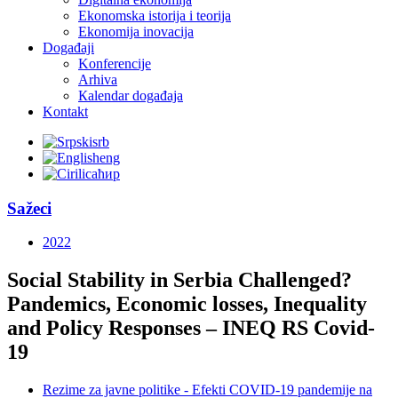
Ekonomska istorija i teorija
Ekonomija inovacija
Događaji
Konferencije
Arhiva
Кalendar događaja
Kontakt
srb
eng
ћир
Sažeci
2022
Social Stability in Serbia Challenged?
Pandemics, Economic losses, Inequality
and Policy Responses – INEQ RS Covid-
19
Rezime za javne politike - Efekti COVID-19 pandemije na