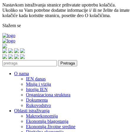
Nastavkom istraživanja stranice prihvatate upotrebu kolačića.
Ukoliko su Vam potrebne dodatne informacije i/ ili ne želite da imate
kolačiće kada koristite stranicu, posetite deo O kolačićima.
Slažem se
Pretraga
O nama
IEN danas
Misija i vizija
Istorija IEN
Organizaciona struktura
Dokumenta
Rukovodstvo
Oblasti istraživanja
Makroekonomija
Ekonomija blagostanja
Ekonomija životne sredine
Digitalna ekonomija