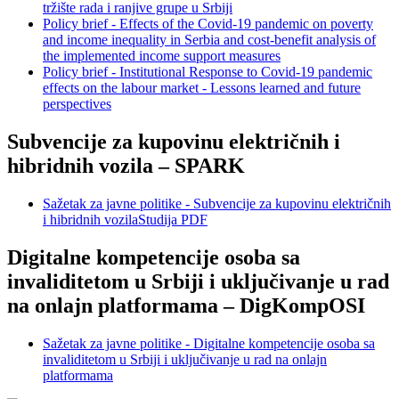
tržište rada i ranjive grupe u Srbiji
Policy brief - Effects of the Covid-19 pandemic on poverty
and income inequality in Serbia and cost-benefit analysis of
the implemented income support measures
Policy brief - Institutional Response to Covid-19 pandemic
effects on the labour market - Lessons learned and future
perspectives
Subvencije za kupovinu električnih i
hibridnih vozila – SPARK
Sažetak za javne politike - Subvencije za kupovinu električnih
i hibridnih vozila
Studija PDF
Digitalne kompetencije osoba sa
invaliditetom u Srbiji i uključivanje u rad
na onlajn platformama – DigKompOSI
Sažetak za javne politike - Digitalne kompetencije osoba sa
invaliditetom u Srbiji i uključivanje u rad na onlajn
platformama