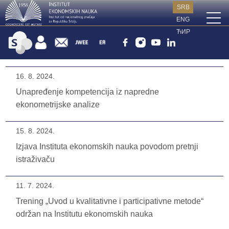
SRB
ENG
ЋИР
16. 8. 2024.
Unapređenje kompetencija iz napredne
ekonometrijske analize
15. 8. 2024.
Izjava Instituta ekonomskih nauka povodom pretnji
istraživaču
11. 7. 2024.
Trening „Uvod u kvalitativne i participativne metode“
održan na Institutu ekonomskih nauka