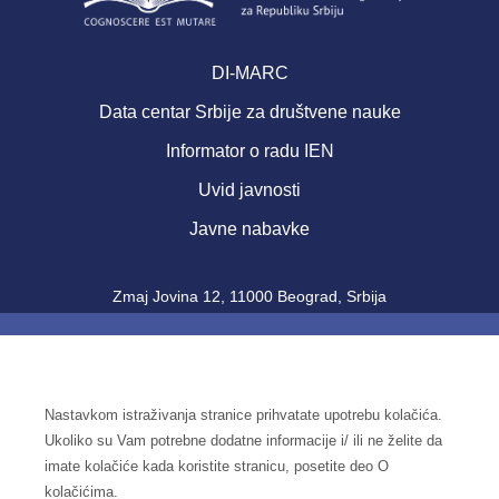
DI-MARC
Data centar Srbije za društvene nauke
Informator o radu IEN
Uvid javnosti
Javne nabavke
Zmaj Jovina 12, 11000 Beograd, Srbija
+ 381 11 2623 055
+ 381 11 2622 357
Tel:
,
Fax: + 381 11 2181 471
office@ien.bg.ac.rs
Email:
Nastavkom istraživanja stranice prihvatate upotrebu kolačića.
Šifra delatnosti: 7220
Ukoliko su Vam potrebne dodatne informacije i/ ili ne želite da
PIB: 100039204
imate kolačiće kada koristite stranicu, posetite deo O
Matični broj: 07041144
kolačićima.