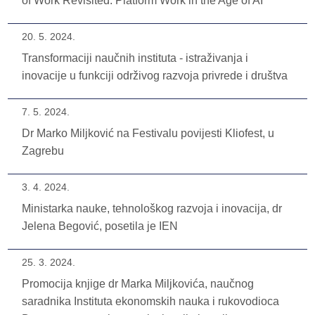
of Work Revisited: Platform Work in the Age of AI”
20. 5. 2024.
Transformaciji naučnih instituta - istraživanja i
inovacije u funkciji održivog razvoja privrede i društva
7. 5. 2024.
Dr Marko Miljković na Festivalu povijesti Kliofest, u
Zagrebu
3. 4. 2024.
Ministarka nauke, tehnološkog razvoja i inovacija, dr
Jelena Begović, posetila je IEN
25. 3. 2024.
Promocija knjige dr Marka Miljkovića, naučnog
saradnika Instituta ekonomskih nauka i rukovodioca