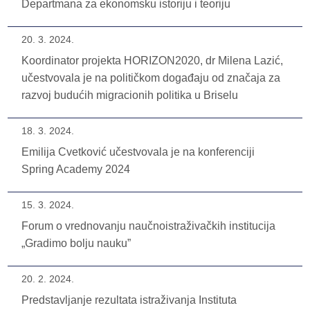
Departmana za ekonomsku istoriju i teoriju
20. 3. 2024.
Koordinator projekta HORIZON2020, dr Milena Lazić,
učestvovala je na političkom događaju od značaja za
razvoj budućih migracionih politika u Briselu
18. 3. 2024.
Emilija Cvetković učestvovala je na konferenciji
Spring Academy 2024
15. 3. 2024.
Forum o vrednovanju naučnoistraživačkih institucija
„Gradimo bolju nauku”
20. 2. 2024.
Predstavljanje rezultata istraživanja Instituta