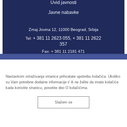
Uvid javnosti
Javne nabavke
Zmaj Jovina 12, 11000 Beograd, Srbija
+ 381 11 2623 055
+ 381 11 2622
Tel:
,
357
Fax: + 381 11 2181 471
office@ien.bg.ac.rs
Email:
Šifra delatnosti: 7220
PIB: 100039204
Nastavkom istraživanja stranice prihvatate upotrebu kolačića. Ukoliko
su Vam potrebne dodatne informacije i/ ili ne želite da imate kolačiće
Matični broj: 07041144
kada koristite stranicu, posetite deo O kolačićima.
Slažem se
Institut ekonomskih nauka
© 2026
Impressum
Uslovi korišćenja
O kolačićima