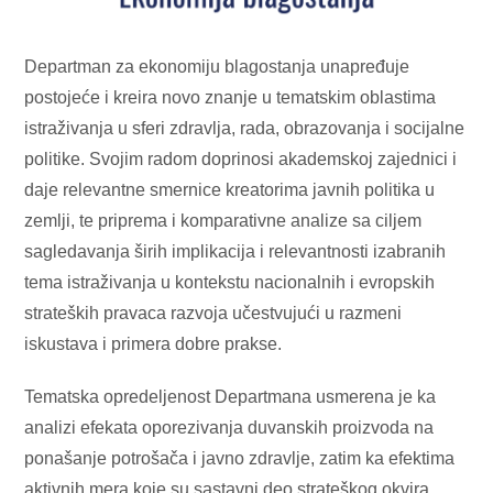
Departman za ekonomiju blagostanja unapređuje
postojeće i kreira novo znanje u tematskim oblastima
istraživanja u sferi zdravlja, rada, obrazovanja i socijalne
politike. Svojim radom doprinosi akademskoj zajednici i
daje relevantne smernice kreatorima javnih politika u
zemlji, te priprema i komparativne analize sa ciljem
sagledavanja širih implikacija i relevantnosti izabranih
tema istraživanja u kontekstu nacionalnih i evropskih
strateških pravaca razvoja učestvujući u razmeni
iskustava i primera dobre prakse.
Tematska opredeljenost Departmana usmerena je ka
analizi efekata oporezivanja duvanskih proizvoda na
ponašanje potrošača i javno zdravlje, zatim ka efektima
aktivnih mera koje su sastavni deo strateškog okvira