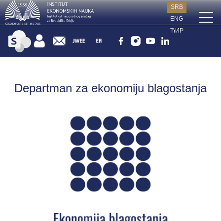
SRB
ENG
ЋИР
Departman za ekonomiju blagostanja