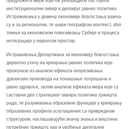
предложити мере које би унапредиле постојећи
институционални оквир и делокруг јавних политика.
Истраживања у домену економије благостања важна
су и за регионални, те шири географски контекст, због
тежње ка економском повезивању Србије и процеса
интеграције у европски простор.
Истраживања Департмана за економију благостања
директно утичу на креирање јавних политика које
произлазе из анализе ефеката опорезивања
дуванских производа на понашање потрошача и
јавно здравље, затим анализе ефеката мера које су
саставни део стратешког оквира политика тржишта
рада, те разумевања образовне функције у креирању
образовних профила усаглашених са привредном
структуром, наглашавајући значај знања и вештина
потребних тржишту, као и увођење дигиталне