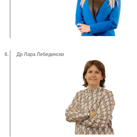
Др Лара Лебедински