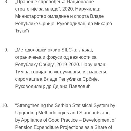
„Праћење спровођења Националне
стратегије за младе”, 2020. Наручилац:
Министарство омладине и спорта Владе
Републике Србије. Руководилац: др Михајло
Ђукић
„Методолошки оквир SILC-а: значај,
ограничења и фокуси од важности за
Републику Србију”,2019-2020. Наручилац:
Тим за социјално укључивање и смањење
сиромаштва Владе Републике Србије.
Руководилац: др Дејана Павловић
“Strengthening the Serbian Statistical System by
Upgrading Methodologies and Standards and
by Appliance of Good Practice – Development of
Pension Expenditure Projections as a Share of