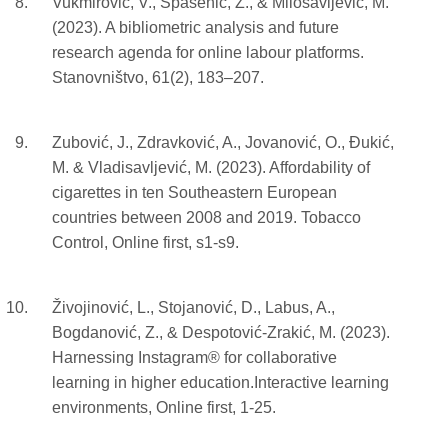
Vukmirović, V., Spasenić, Ž., & Milosavljević, M.
(2023). A bibliometric analysis and future
research agenda for online labour platforms.
Stanovništvo, 61(2), 183–207.
Zubović, J., Zdravković, A., Jovanović, O., Đukić,
M. & Vladisavljević, M. (2023). Affordability of
cigarettes in ten Southeastern European
countries between 2008 and 2019. Tobacco
Control, Online first, s1-s9.
Živojinović, L., Stojanović, D., Labus, A.,
Bogdanović, Z., & Despotović-Zrakić, M. (2023).
Harnessing Instagram® for collaborative
learning in higher education.Interactive learning
environments, Online first, 1-25.