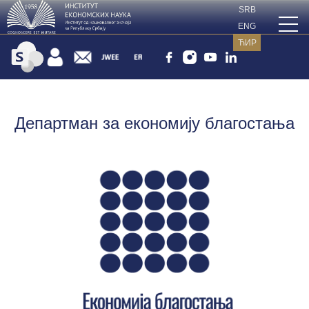
SRB
ENG
ЋИР
Департман за економију благостања