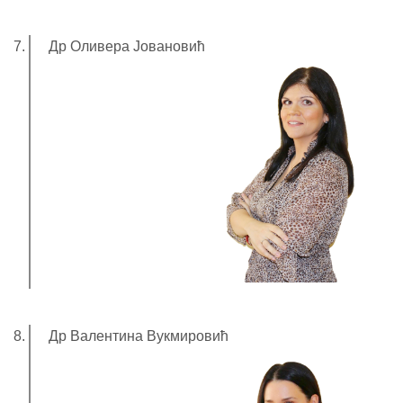
Др Оливера Јовановић
Др Валентина Вукмировић