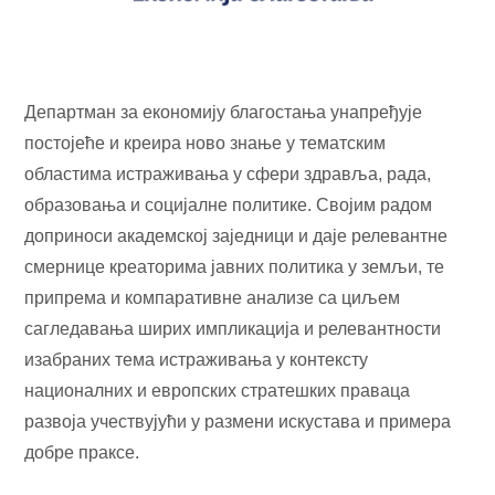
Департман за економију благостања унапређује
постојеће и креира ново знање у тематским
областима истраживања у сфери здравља, рада,
образовања и социјалне политике. Својим радом
доприноси академској заједници и даје релевантне
смернице креаторима јавних политика у земљи, те
припрема и компаративне анализе са циљем
сагледавања ширих импликација и релевантности
изабраних тема истраживања у контексту
националних и европских стратешких праваца
развоја учествујући у размени искустава и примера
добре праксе.