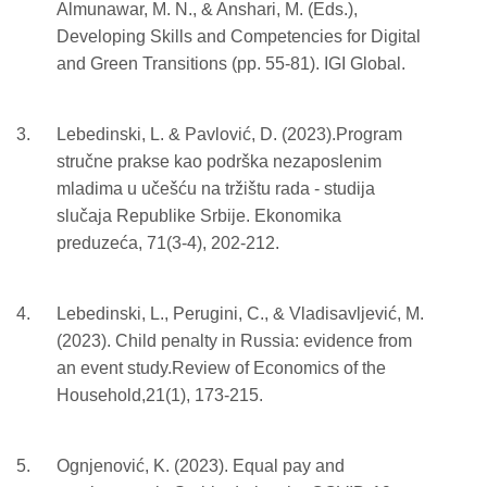
Almunawar, M. N., & Anshari, M. (Eds.),
Developing Skills and Competencies for Digital
and Green Transitions (pp. 55-81). IGI Global.
Lebedinski, L. & Pavlović, D. (2023).Program
stručne prakse kao podrška nezaposlenim
mladima u učešću na tržištu rada - studija
slučaja Republike Srbije. Ekonomika
preduzeća, 71(3-4), 202-212.
Lebedinski, L., Perugini, C., & Vladisavljević, M.
(2023). Child penalty in Russia: evidence from
an event study.Review of Economics of the
Household,21(1), 173-215.
Ognjenović, K. (2023). Equal pay and