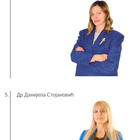
Др Данијела Стојановић