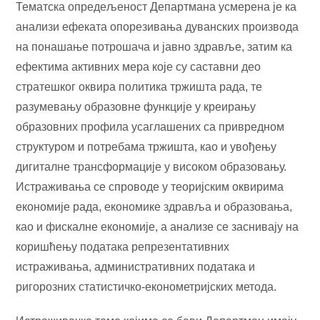
Тематска опредељеност Департмана усмерена је ка
анализи ефеката опорезивања дуванских производа
на понашање потрошача и јавно здравље, затим ка
ефектима активних мера које су саставни део
стратешког оквира политика тржишта рада, те
разумевању образовне функције у креирању
образовних профила усаглашених са привредном
структуром и потребама тржишта, као и увођењу
дигиталне трансформације у високом образовању.
Истраживања се спроводе у теоријским оквирима
економије рада, економике здравља и образовања,
као и фискалне економије, а анализе се заснивају на
коришћењу података репрезентативних
истраживања, административних података и
ригорозних статистичко-економетријских метода.