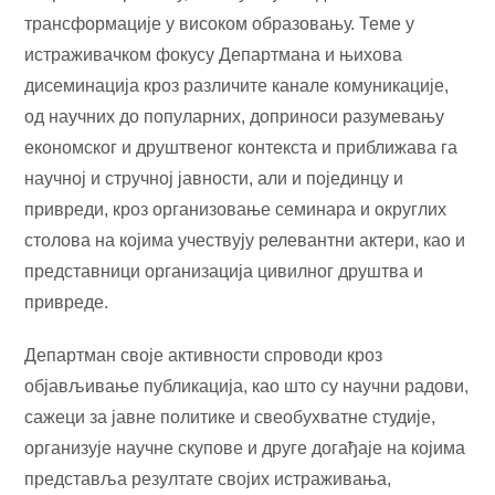
трансформације у високом образовању. Теме у
истраживачком фокусу Департмана и њихова
дисеминација кроз различите канале комуникације,
од научних до популарних, доприноси разумевању
економског и друштвеног контекста и приближава га
научној и стручној јавности, али и појединцу и
привреди, кроз организовање семинара и округлих
столова на којима учествују релевантни актери, као и
представници организација цивилног друштва и
привреде.
Департман своје активности спроводи кроз
објављивање публикација, као што су научни радови,
сажеци за јавне политике и свеобухватне студије,
организује научне скупове и друге догађаје на којима
представља резултате својих истраживања,