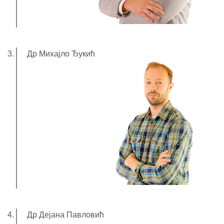
Др Михајло Ђукић
Др Дејана Павловић