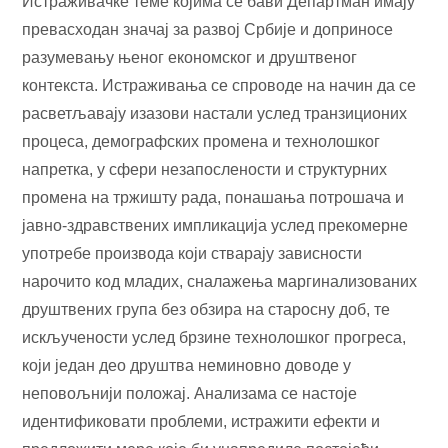
Истраживачке теме којима се бави Департман имају
превасходан значај за развој Србије и доприносе
разумевању њеног економског и друштвеног
контекста. Истраживања се спроводе на начин да се
расветљавају изазови настали услед транзиционих
процеса, демографских промена и технолошког
напретка, у сфери незапослености и структурних
промена на тржишту рада, понашања потрошача и
јавно-здравствених импликација услед прекомерне
употребе производа који стварају зависности
нарочито код младих, сналажења маргинализованих
друштвених група без обзира на старосну доб, те
искључености услед брзине технолошког прогреса,
који један део друштва неминовно доводе у
неповољнији положај. Анализама се настоје
идентификовати проблеми, истражити ефекти и