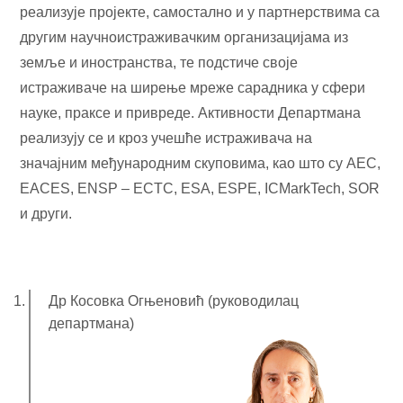
реализује пројекте, самостално и у партнерствима са
другим научноистраживачким организацијама из
земље и иностранства, те подстиче своје
истраживаче на ширење мреже сарадника у сфери
науке, праксе и привреде. Активности Департмана
реализују се и кроз учешће истраживача на
значајним међународним скуповима, као што су AEC,
EACES, ENSP – ECTC, ESA, ESPE, ICMarkTech, SOR
и други.
Др Косовка Огњеновић (руководилац
департмана)