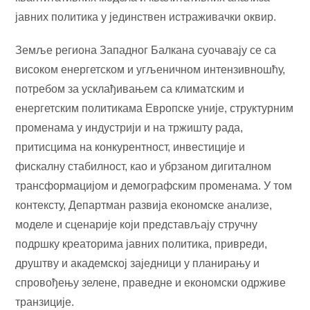
јавних политика у јединствен истраживачки оквир.
Земље региона Западног Балкана суочавају се са
високом енергетском и угљеничном интензивношћу,
потребом за усклађивањем са климатским и
енергетским политикама Европске уније, структурним
променама у индустрији и на тржишту рада,
притисцима на конкурентност, инвестиције и
фискалну стабилност, као и убрзаном дигиталном
трансформацијом и демографским променама. У том
контексту, Департман развија економске анализе,
моделе и сценарије који представљају стручну
подршку креаторима јавних политика, привреди,
друштву и академској заједници у планирању и
спровођењу зелене, праведне и економски одрживе
транзиције.