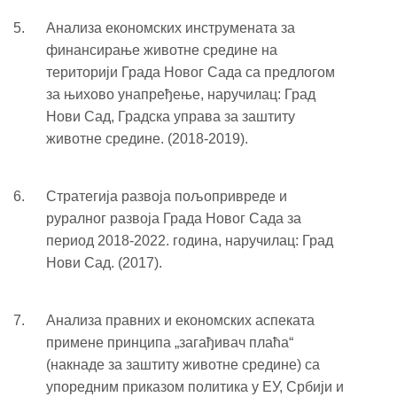
Анализа економских инструмената за
финансирање животне средине на
територији Града Новог Сада са предлогом
за њихово унапређење, наручилац: Град
Нови Сад, Градска управа за заштиту
животне средине. (2018-2019).
Стратегија развоја пољопривреде и
руралног развоја Града Новог Сада за
период 2018-2022. година, наручилац: Град
Нови Сад. (2017).
Анализа правних и економских аспеката
примене принципа „загађивач плаћа“
(накнаде за заштиту животне средине) са
упоредним приказом политика у ЕУ, Србији и