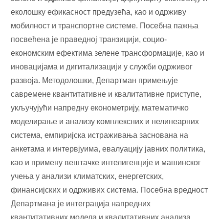
еколошку ефикасност предузећа, као и одрживу
мобилност и транспортне системе. Посебна пажња
посвећена је праведној транзицији, социо-
економским ефектима зелене трансформације, као и
иновацијама и дигитализацији у служби одрживог
развоја. Методолошки, Департман примењује
савремене квантитативне и квалитативне приступе,
укључујући напредну економетрију, математичко
моделирање и анализу комплексних и нелинеарних
система, емпиријска истраживања заснована на
анкетама и интервјуима, евалуацију јавних политика,
као и примену вештачке интелигенције и машинског
учења у анализи климатских, енергетских,
финансијских и одрживих система. Посебна вредност
Департмана је интеграција напредних
квантитативних модела и квалитативних анализа