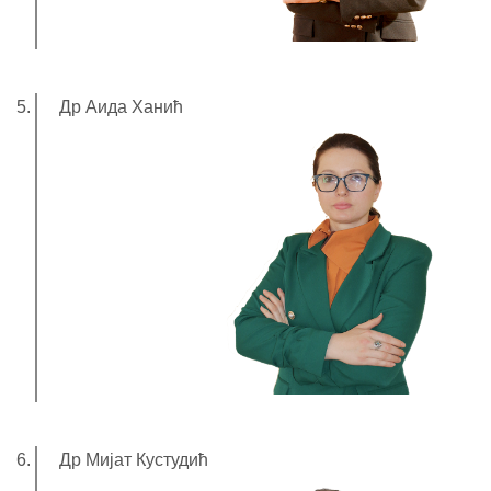
Др Аида Ханић
Др Мијат Кустудић