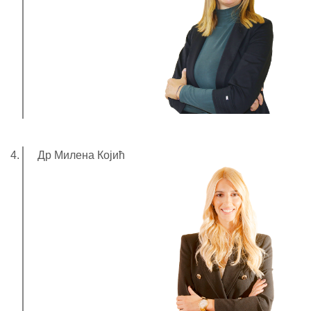
Др Милена Којић