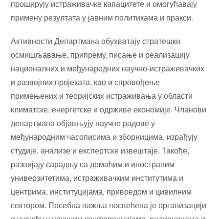
проширују истраживачке капацитете и омогућавају
примену резултата у јавним политикама и пракси.
Активности Департмана обухватају стратешко
осмишљавање, припрему, писање и реализацију
националних и међународних научно-истраживачких
и развојних пројеката, као и спровођење
примењених и теоријских истраживања у области
климатске, енергетске и одрживе економије. Чланови
департмана објављују научне радове у
међународним часописима и зборницима, израђују
студије, анализе и експертске извештаје. Такође,
развијају сарадњу са домаћим и иностраним
универзитетима, истраживачким институтима и
центрима, институцијама, привредом и цивилним
сектором. Посебна пажња посвећена је организацији