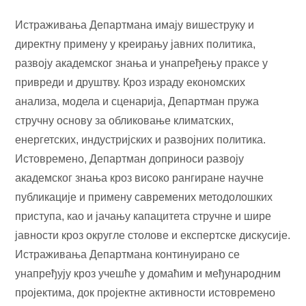
Истраживања Департмана имају вишеструку и
директну примену у креирању јавних политика,
развоју академског знања и унапређењу праксе у
привреди и друштву. Кроз израду економских
анализа, модела и сценарија, Департман пружа
стручну основу за обликовање климатских,
енергетских, индустријских и развојних политика.
Истовремено, Департман доприноси развоју
академског знања кроз високо рангиране научне
публикације и примену савремених методолошких
приступа, као и јачању капацитета стручне и шире
јавности кроз округле столове и експертске дискусије.
Истраживања Департмана континуирано се
унапређују кроз учешће у домаћим и међународним
пројектима, док пројектне активности истовремено