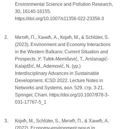
Environmental Science and Pollution Research,
30, 16140-16155.
https://doi.org/10.1007/s11356-022-23356-3
Митић, П., Ханић, A., Којић, М., & Schlüter, S.
(2023). Environment and Economy Interactions
in the Western Balkans: Current Situation and
Prospects. У: Tufek-Memišević, T., Arslanagić-
Kalajdžić, M., Ademović, N. (ур.)
Interdisciplinary Advances in Sustainable
Development. ICSD 2022. Lecture Notes in
Networks and Systems, вол. 529. стр. 3-21.
Springer, Cham. https://doi.org/10.1007/978-3-
031-17767-5_1
Којић, M., Schlüter, S., Митић, П., & Ханић, A.
(2022). Economy-environment nexus in