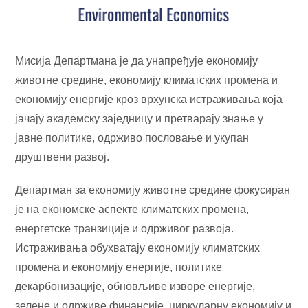
Мисија Департмана је да унапређује економију
животне средине, економију климатских промена и
економију енергије кроз врхунска истраживања која
јачају академску заједницу и претварају знање у
јавне политике, одрживо пословање и укупан
друштвени развој.
Департман за економију животне средине фокусиран
је на економске аспекте климатских промена,
енергетске транзиције и одрживог развоја.
Истраживања обухватају економију климатских
промена и економију енергије, политике
декарбонизације, обновљиве изворе енергије,
зелене и одрживе финансије, циркуларну економију и