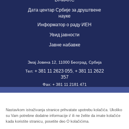
Дата центар Србије за друштвене
науке
Информатор о раду ИЕН
Увид јавности
Јавне набавке
Змај Јовина 12, 11000 Београд, Србија
+ 381 11 2623 055
+ 381 11 2622
Тел:
,
357
Фаx: + 381 11 2181 471
office@ien.bg.ac.rs
email:
Шифра делатности: 7220
ПИБ: 100039204
Nastavkom istraživanja stranice prihvatate upotrebu kolačića. Ukoliko
su Vam potrebne dodatne informacije i/ ili ne želite da imate kolačiće
Матични број: 07041144
kada koristite stranicu, posetite deo O kolačićima.