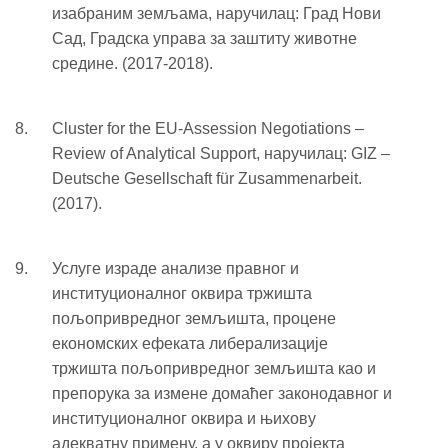
изабраним земљама, наручилац: Град Нови
Сад, Градска управа за заштиту животне
средине. (2017-2018).
Cluster for the EU-Assession Negotiations –
Review of Analytical Support, наручилац: GIZ –
Deutsche Gesellschaft für Zusammenarbeit.
(2017).
Услуге израде анализе правног и
институционалног оквира тржишта
пољопривредног земљишта, процене
економских ефеката либерализације
тржишта пољопривредног земљишта као и
препорука за измене домаћег законодавног и
институционалног оквира и њихову
адекватну примену, а у оквиру пројекта