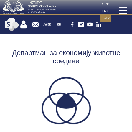
SRB
ENG
ЋИР
Департман за економију животне
средине