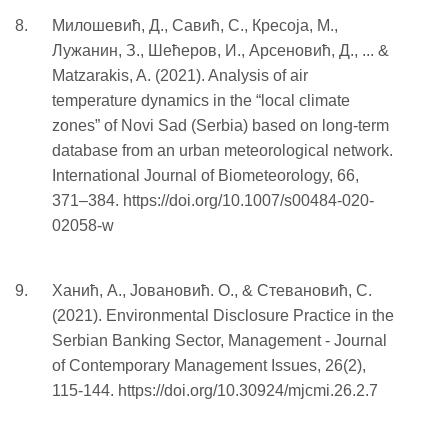
Милошевић, Д., Савић, С., Кресоја, M.,
Лужанин, З., Шећеров, И., Арсеновић, Д., ... &
Matzarakis, A. (2021). Analysis of air
temperature dynamics in the “local climate
zones” of Novi Sad (Serbia) based on long-term
database from an urban meteorological network.
International Journal of Biometeorology, 66,
371–384. https://doi.org/10.1007/s00484-020-
02058-w
Ханић, A., Јовановић. O., & Стевановић, С.
(2021). Environmental Disclosure Practice in the
Serbian Banking Sector, Management - Journal
of Contemporary Management Issues, 26(2),
115-144. https://doi.org/10.30924/mjcmi.26.2.7