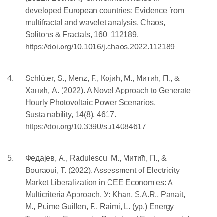
developed European countries: Evidence from
multifractal and wavelet analysis. Chaos,
Solitons & Fractals, 160, 112189.
https://doi.org/10.1016/j.chaos.2022.112189
Schlüter, S., Menz, F., Којић, M., Митић, П., &
Ханић, A. (2022). A Novel Approach to Generate
Hourly Photovoltaic Power Scenarios.
Sustainability, 14(8), 4617.
https://doi.org/10.3390/su14084617
Федајев, A., Radulescu, M., Митић, П., &
Bouraoui, T. (2022). Assessment of Electricity
Market Liberalization in CEE Economies: A
Multicriteria Approach. У: Khan, S.A.R., Panait,
M., Puime Guillen, F., Raimi, L. (ур.) Energy