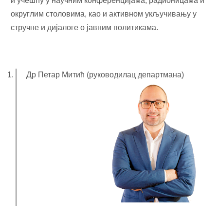
и учешћу у научним конференцијама, радионицама и
округлим столовима, као и активном укључивању у
стручне и дијалоге о јавним политикама.
Др Петар Митић (руководилац департмана)