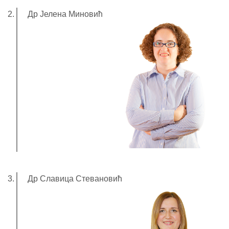
Др Јелена Миновић
Др Славица Стевановић