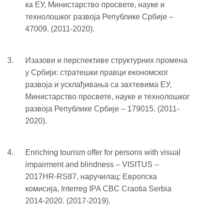
ка ЕУ, Министарство просвете, науке и
технолошког развоја Републике Србије –
47009. (2011-2020).
Изазови и перспективе структурних промена
у Србији: стратешки правци економског
развоја и усклађивања са захтевима ЕУ,
Министарство просвете, науке и технолошког
развоја Републике Србије – 179015. (2011-
2020).
Enriching tourism offer for persons with visual
impairment and blindness – VISITUS –
2017HR-RS87, наручилац: Европска
комисија, Interreg IPA CBC Craotia Serbia
2014-2020. (2017-2019).