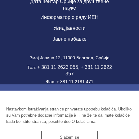
Дата центар Србије за друштвене
науке
Информатор о раду ИЕН
Увид јавности
Јавне набавке
Змај Јовина 12, 11000 Београд, Србија
+ 381 11 2623 055
+ 381 11 2622
Тел:
,
357
Фаx: + 381 11 2181 471
office@ien.bg.ac.rs
email:
Шифра делатности: 7220
ПИБ: 100039204
Nastavkom istraživanja stranice prihvatate upotrebu kolačića. Ukoliko
su Vam potrebne dodatne informacije i/ ili ne želite da imate kolačiće
Матични број: 07041144
kada koristite stranicu, posetite deo O kolačićima.
Slažem se