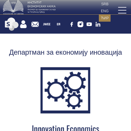
SRB
ENG
ЋИР
Департман за економију иновација