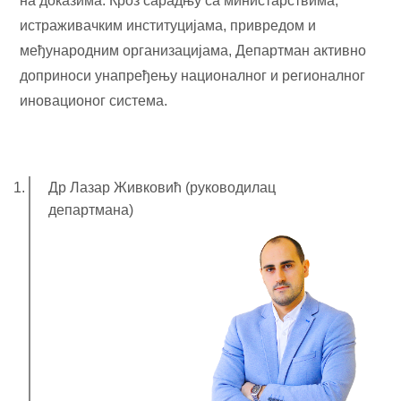
на доказима. Кроз сарадњу са министарствима,
истраживачким институцијама, привредом и
међународним организацијама, Департман активно
доприноси унапређењу националног и регионалног
иновационог система.
Др Лазар Живковић (руководилац
департмана)