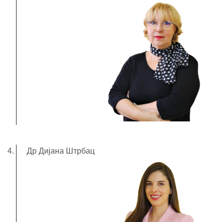
Др Дијана Штрбац