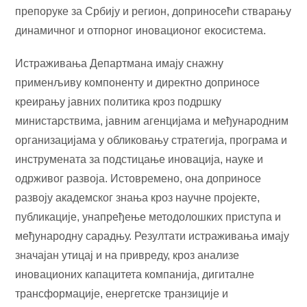
препоруке за Србију и регион, доприносећи стварању
динамичног и отпорног иновационог екосистема.
Истраживања Департмана имају снажну
применљиву компоненту и директно доприносе
креирању јавних политика кроз подршку
министарствима, јавним агенцијама и међународним
организацијама у обликовању стратегија, програма и
инструмената за подстицање иновација, науке и
одрживог развоја. Истовремено, она доприносе
развоју академског знања кроз научне пројекте,
публикације, унапређење методолошких приступа и
међународну сарадњу. Резултати истраживања имају
значајан утицај и на привреду, кроз анализе
иновационих капацитета компанија, дигиталне
трансформације, енергетске транзиције и