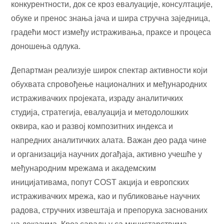
конкурентности, док се кроз евалуације, консултације,
обуке и пренос знања јача и шира стручна заједница,
градећи мост између истраживања, праксе и процеса
доношења одлука.
Департман реализује широк спектар активности који
обухвата спровођење националних и међународних
истраживачких пројеката, израду аналитичких
студија, стратегија, евалуација и методолошких
оквира, као и развој композитних индекса и
напредних аналитичких алата. Важан део рада чине
и организација научних догађаја, активно учешће у
међународним мрежама и академским
иницијативама, попут COST акција и европских
истраживачких мрежа, као и публиковање научних
радова, стручних извештаја и препорука заснованих