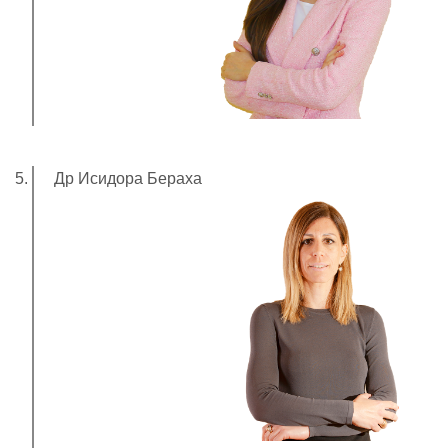
Др Исидора Бераха