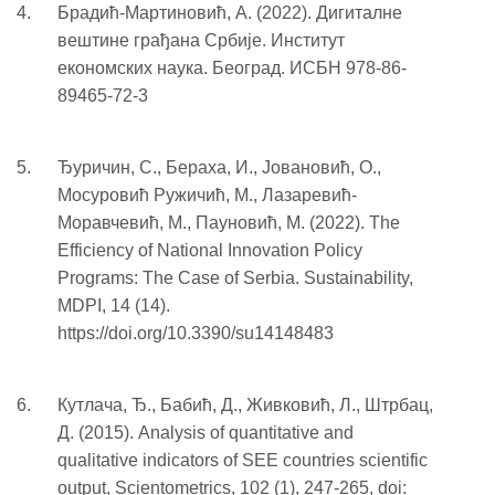
Брадић-Мартиновић, А. (2022). Дигиталне
вештине грађана Србије. Институт
економских наука. Београд. ИСБН 978-86-
89465-72-3
Ђуричин, С., Бераха, И., Јовановић, О.,
Мосуровић Ружичић, М., Лазаревић-
Моравчевић, М., Пауновић, М. (2022). The
Efficiency of National Innovation Policy
Programs: The Case of Serbia. Sustainability,
MDPI, 14 (14).
https://doi.org/10.3390/su14148483
Кутлача, Ђ., Бабић, Д., Живковић, Л., Штрбац,
Д. (2015). Analysis of quantitative and
qualitative indicators of SEE countries scientific
output, Scientometrics, 102 (1), 247-265, doi: