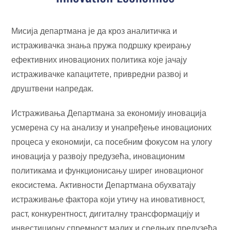
Мисија департмана је да кроз аналитичка и
истраживачка знања пружа подршку креирању
ефективних иновационих политика које јачају
истраживачке капацитете, привредни развој и
друштвени напредак.
Истраживања Департмана за економију иновација
усмерена су на анализу и унапређење иновационих
процеса у економији, са посебним фокусом на улогу
иновација у развоју предузећа, иновационим
политикама и функционисању ширег иновационог
екосистема. Активности Департмана обухватају
истраживање фактора који утичу на иновативност,
раст, конкурентност, дигиталну трансформацију и
инвестициону спремност малих и средњих предузећа