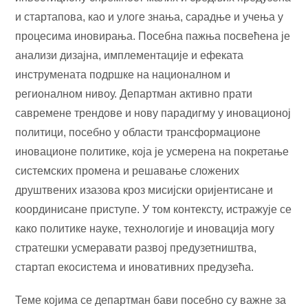
и стартапова, као и улоге знања, сарадње и учења у
процесима иновирања. Посебна пажња посвећена је
анализи дизајна, имплементације и ефеката
инструмената подршке на националном и
регионалном нивоу. Департман активно прати
савремене трендове и нову парадигму у иновационој
политици, посебно у области трансформационе
иновационе политике, која је усмерена на покретање
системских промена и решавање сложених
друштвених изазова кроз мисијски оријентисане и
координисане приступе. У том контексту, истражује се
како политике науке, технологије и иновација могу
стратешки усмеравати развој предузетништва,
стартап екосистема и иновативних предузећа.
Теме којима се департман бави посебно су важне за