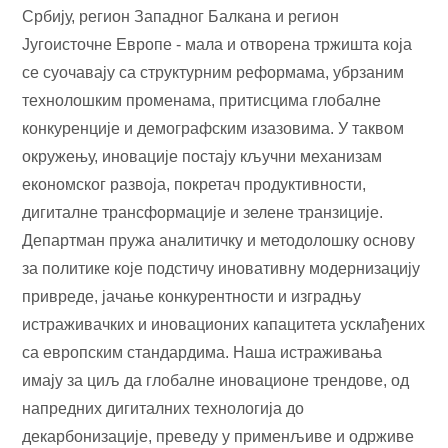
Србију, регион Западног Балкана и регион
Југоисточне Европе - мала и отворена тржишта која
се суочавају са структурним реформама, убрзаним
технолошким променама, притисцима глобалне
конкуренције и демографским изазовима. У таквом
окружењу, иновације постају кључни механизам
економског развоја, покретач продуктивности,
дигиталне трансформације и зелене транзиције.
Департман пружа аналитичку и методолошку основу
за политике које подстичу иновативну модернизацију
привреде, јачање конкурентности и изградњу
истраживачких и иновационих капацитета усклађених
са европским стандардима. Наша истраживања
имају за циљ да глобалне иновационе трендове, од
напредних дигиталних технологија до
декарбонизације, преведу у применљиве и одрживе