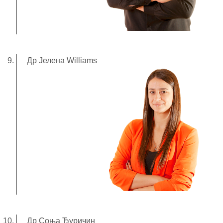
Др Јелена Williams
Др Соња Ђуричин