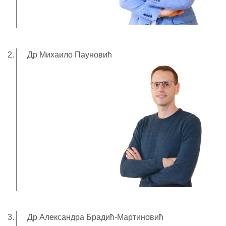
Др Михаило Пауновић
Др Александра Брадић-Мартиновић