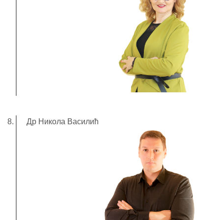
Др Никола Василић