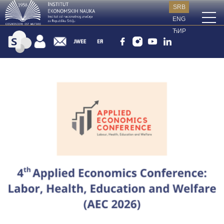
SRB
ENG
ЋИР