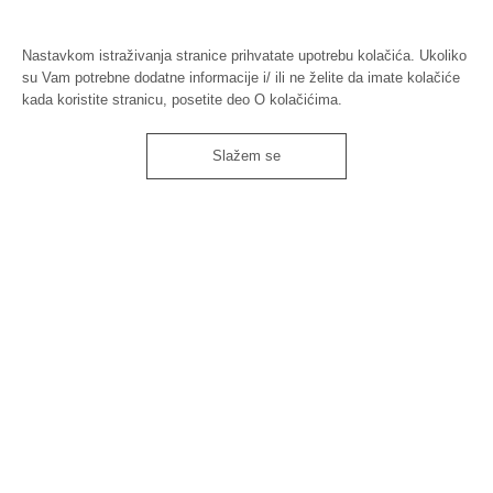
Nastavkom istraživanja stranice prihvatate upotrebu kolačića. Ukoliko
su Vam potrebne dodatne informacije i/ ili ne želite da imate kolačiće
kada koristite stranicu, posetite deo O kolačićima.
Slažem se