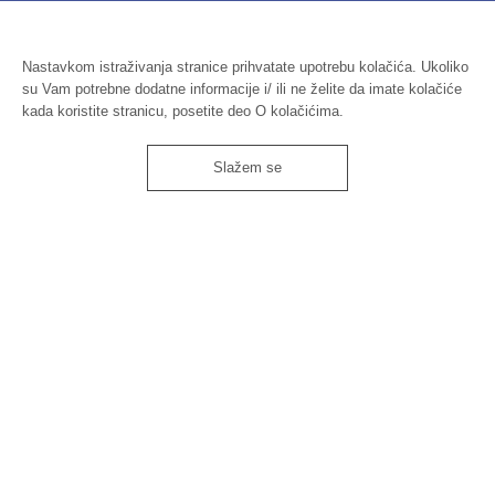
Nastavkom istraživanja stranice prihvatate upotrebu kolačića. Ukoliko
su Vam potrebne dodatne informacije i/ ili ne želite da imate kolačiće
kada koristite stranicu, posetite deo O kolačićima.
Slažem se