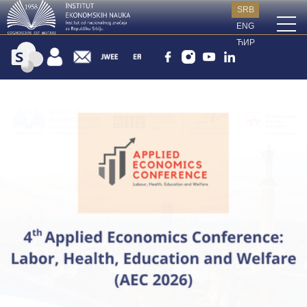
SRB
ENG
ЋИР